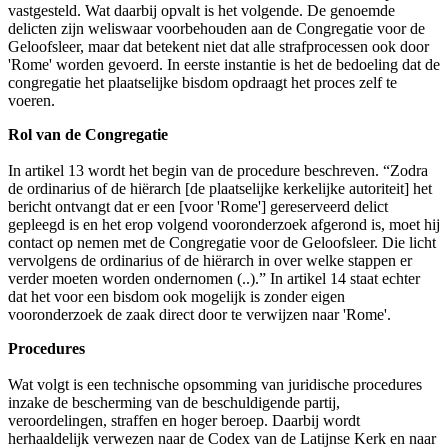
vastgesteld. Wat daarbij opvalt is het volgende. De genoemde
delicten zijn weliswaar voorbehouden aan de Congregatie voor de
Geloofsleer, maar dat betekent niet dat alle strafprocessen ook door
'Rome' worden gevoerd. In eerste instantie is het de bedoeling dat de
congregatie het plaatselijke bisdom opdraagt het proces zelf te
voeren.
Rol van de Congregatie
In artikel 13 wordt het begin van de procedure beschreven. “Zodra
de ordinarius of de hiërarch [de plaatselijke kerkelijke autoriteit] het
bericht ontvangt dat er een [voor 'Rome'] gereserveerd delict
gepleegd is en het erop volgend vooronderzoek afgerond is, moet hij
contact op nemen met de Congregatie voor de Geloofsleer. Die licht
vervolgens de ordinarius of de hiërarch in over welke stappen er
verder moeten worden ondernomen (..).” In artikel 14 staat echter
dat het voor een bisdom ook mogelijk is zonder eigen
vooronderzoek de zaak direct door te verwijzen naar 'Rome'.
Procedures
Wat volgt is een technische opsomming van juridische procedures
inzake de bescherming van de beschuldigende partij,
veroordelingen, straffen en hoger beroep. Daarbij wordt
herhaaldelijk verwezen naar de Codex van de Latijnse Kerk en naar