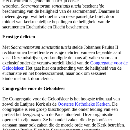
Het document is genoemd naar zijn eerste
woorden.
Sacramentorum sanctitatis tutela
betekent 'de
bescherming van de heiligheid van de sacramenten'. Daarmee is
meteen gezegd wat het doel is van deze pauselijke brief: door
middel van kerkrechtelijke bepalingen de heiligheid van de
sacramenten Eucharistie en Biecht beschermen.
Ernstige delicten
Met
Sacramentorum sanctitatis tutela
stelde Johannes Paulus II
rechtsnormen betreffende ernstige delicten van een bepaalde aard
vast. Deze misdrijven, zo kondigde de paus af, vallen voortaan
exclusief onder de verantwoordelijkheid van de
Congregatie voor de
Geloofsleer
. Het gaat hier om schending van de heiligheid van de
eucharistie en het boetesacrament, maar ook om seksueel
kindermisbruik door clerici.
Congregatie voor de Geloofsleer
De Congregatie voor de Geloofsleer is het hoogste tribunaal van
zowel de Latijnse Kerk als de
Oosterse Katholieke Kerken
. De
congregatie is een groep bisschoppen die onder leiding van een
prefect het leergezag van de Paus uitoefent. Deze organisatie
opereert in zijn naam. Ze behandelt zaken die de geloofsleer
aangaan maar ook zaken die de morele orde van de Kerk betreffen.