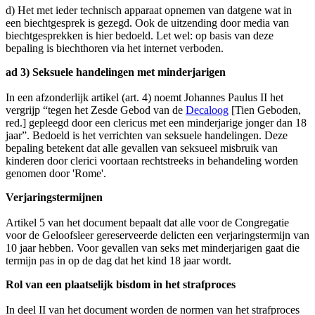
d) Het met ieder technisch apparaat opnemen van datgene wat in
een biechtgesprek is gezegd. Ook de uitzending door media van
biechtgesprekken is hier bedoeld. Let wel: op basis van deze
bepaling is biechthoren via het internet verboden.
ad 3) Seksuele handelingen met minderjarigen
In een afzonderlijk artikel (art. 4) noemt Johannes Paulus II het
vergrijp “tegen het Zesde Gebod van de
Decaloog
[Tien Geboden,
red.] gepleegd door een clericus met een minderjarige jonger dan 18
jaar”. Bedoeld is het verrichten van seksuele handelingen. Deze
bepaling betekent dat alle gevallen van seksueel misbruik van
kinderen door clerici voortaan rechtstreeks in behandeling worden
genomen door 'Rome'.
Verjaringstermijnen
Artikel 5 van het document bepaalt dat alle voor de Congregatie
voor de Geloofsleer gereserveerde delicten een verjaringstermijn van
10 jaar hebben. Voor gevallen van seks met minderjarigen gaat die
termijn pas in op de dag dat het kind 18 jaar wordt.
Rol van een plaatselijk bisdom in het strafproces
In deel II van het document worden de normen van het strafproces