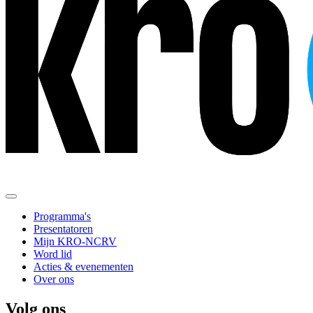
Programma's
Presentatoren
Mijn KRO-NCRV
Word lid
Acties & evenementen
Over ons
Volg ons