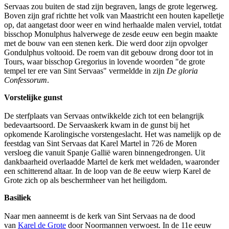
Servaas zou buiten de stad zijn begraven, langs de grote legerweg.
Boven zijn graf richtte het volk van Maastricht een houten kapelletje
op, dat aangetast door weer en wind herhaalde malen verviel, totdat
bisschop Monulphus halverwege de zesde eeuw een begin maakte
met de bouw van een stenen kerk. Die werd door zijn opvolger
Gondulphus voltooid. De roem van dit gebouw drong door tot in
Tours, waar bisschop Gregorius in lovende woorden "de grote
tempel ter ere van Sint Servaas" vermeldde in zijn
De gloria
Confessorum
.
Vorstelijke gunst
De sterfplaats van Servaas ontwikkelde zich tot een belangrijk
bedevaartsoord. De Servaaskerk kwam in de gunst bij het
opkomende Karolingische vorstengeslacht. Het was namelijk op de
feestdag van Sint Servaas dat Karel Martel in 726 de Moren
versloeg die vanuit Spanje Gallië waren binnengedrongen. Uit
dankbaarheid overlaadde Martel de kerk met weldaden, waaronder
een schitterend altaar. In de loop van de 8e eeuw wierp Karel de
Grote zich op als beschermheer van het heiligdom.
Basiliek
Naar men aanneemt is de kerk van Sint Servaas na de dood
van
Karel de Grote
door Noormannen verwoest. In de 11e eeuw