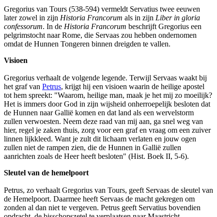
Gregorius van Tours (538-594) vermeldt Servatius twee eeuwen
later zowel in zijn
Historia Francorum
als in zijn
Liber in gloria
confessorum
. In de
Historia Francorum
beschrijft Gregorius een
pelgrimstocht naar Rome, die Servaas zou hebben ondernomen
omdat de Hunnen Tongeren binnen dreigden te vallen.
Visioen
Gregorius verhaalt de volgende legende. Terwijl Servaas waakt bij
het graf van
Petrus
, krijgt hij een visioen waarin de heilige apostel
tot hem spreekt: "Waarom, heilige man, maak je het mij zo moeilijk?
Het is immers door God in zijn wijsheid onherroepelijk besloten dat
de Hunnen naar Gallië komen en dat land als een wervelstorm
zullen verwoesten. Neem deze raad van mij aan, ga snel weg van
hier, regel je zaken thuis, zorg voor een graf en vraag om een zuiver
linnen lijkkleed. Want je zult dit lichaam verlaten en jouw ogen
zullen niet de rampen zien, die de Hunnen in Gallië zullen
aanrichten zoals de Heer heeft besloten" (Hist. Boek II, 5-6).
Sleutel van de hemelpoort
Petrus, zo verhaalt Gregorius van Tours, geeft Servaas de sleutel van
de Hemelpoort. Daarmee heeft Servaas de macht gekregen om
zonden al dan niet te vergeven. Petrus geeft Servatius bovendien
opdracht, de bisschopszetel te verplaatsen naar Maastricht.