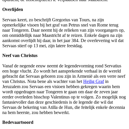
Overlijden
Servaas keert, zo beschrijft Gregorius van Tours, na zijn
opmerkelijke visoen bij het graf van Petrus snel van Rome terug
naar Tongeren. Daar neemt hij de relieken van zijn voorgangers op,
om onmiddellijk naar Maastricht af te reizen. Enkele dagen na zijn
aankomst overlijdt hij daar, in het jaar 384. De overlevering wil dat
Servaas stierf op 13 mei, zijn latere feestdag.
Neef van Christus
Vanaf de negende eeuw neemt de legendevorming rond Servatius
een hoge vlucht. Zo wordt het aansprekende verhaal in de wereld
gebracht dat Servaas geboren zou zijn in Armenië als een verre neef
van Christus. Nota bene als wachter van het
Heilig Graf
in
Jeruzalem zou Servaas een visioen hebben gekregen waarin hem
wordt opgedragen naar Tongeren te gaan om daar de zeven jaar
eerder overleden bisschop Valentinus op te volgen. Zo mogelijk nog
fantasievoller dan deze geschiedenis is de legende die wil dat
Servaas de bekering van Atilla de Hun, die feitelijk enkele decennia
na hem heerste, zou hebben bewerkt.
Bedevaartsoord