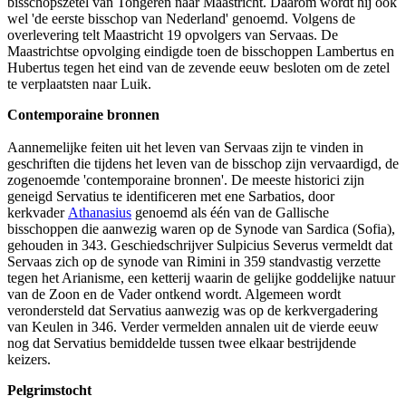
bisschopszetel van Tongeren naar Maastricht. Daarom wordt hij ook
wel 'de eerste bisschop van Nederland' genoemd. Volgens de
overlevering telt Maastricht 19 opvolgers van Servaas. De
Maastrichtse opvolging eindigde toen de bisschoppen Lambertus en
Hubertus tegen het eind van de zevende eeuw besloten om de zetel
te verplaatsten naar Luik.
Contemporaine bronnen
Aannemelijke feiten uit het leven van Servaas zijn te vinden in
geschriften die tijdens het leven van de bisschop zijn vervaardigd, de
zogenoemde 'contemporaine bronnen'. De meeste historici zijn
geneigd Servatius te identificeren met ene Sarbatios, door
kerkvader
Athanasius
genoemd als één van de Gallische
bisschoppen die aanwezig waren op de Synode van Sardica (Sofia),
gehouden in 343. Geschiedschrijver Sulpicius Severus vermeldt dat
Servaas zich op de synode van Rimini in 359 standvastig verzette
tegen het Arianisme, een ketterij waarin de gelijke goddelijke natuur
van de Zoon en de Vader ontkend wordt. Algemeen wordt
verondersteld dat Servatius aanwezig was op de kerkvergadering
van Keulen in 346. Verder vermelden annalen uit de vierde eeuw
nog dat Servatius bemiddelde tussen twee elkaar bestrijdende
keizers.
Pelgrimstocht