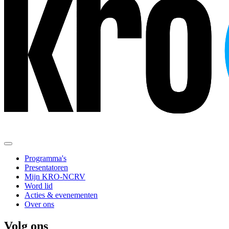
Programma's
Presentatoren
Mijn KRO-NCRV
Word lid
Acties & evenementen
Over ons
Volg ons