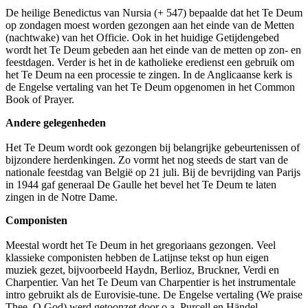
De heilige Benedictus van Nursia (+ 547) bepaalde dat het Te Deum
op zondagen moest worden gezongen aan het einde van de Metten
(nachtwake) van het Officie. Ook in het huidige Getijdengebed
wordt het Te Deum gebeden aan het einde van de metten op zon- en
feestdagen. Verder is het in de katholieke eredienst een gebruik om
het Te Deum na een processie te zingen. In de Anglicaanse kerk is
de Engelse vertaling van het Te Deum opgenomen in het Common
Book of Prayer.
Andere gelegenheden
Het Te Deum wordt ook gezongen bij belangrijke gebeurtenissen of
bijzondere herdenkingen. Zo vormt het nog steeds de start van de
nationale feestdag van België op 21 juli. Bij de bevrijding van Parijs
in 1944 gaf generaal De Gaulle het bevel het Te Deum te laten
zingen in de Notre Dame.
Componisten
Meestal wordt het Te Deum in het gregoriaans gezongen. Veel
klassieke componisten hebben de Latijnse tekst op hun eigen
muziek gezet, bijvoorbeeld Haydn, Berlioz, Bruckner, Verdi en
Charpentier. Van het Te Deum van Charpentier is het instrumentale
intro gebruikt als de Eurovisie-tune. De Engelse vertaling (We praise
Thee, O God) werd getoonzet door o.a. Purcell en Händel.