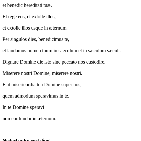
et benedic hereditati tuæ.
Et rege eos, et extolle illos,
et extolle illos usque in æternum.
Per singulos dies, benedicimus te,
et laudamus nomen tuum in saeculum et in sæculum sæculi.
Dignare Domine die isto sine peccato nos custodire.
Miserere nostri Domine, miserere nostri.
Fiat misericordia tua Domine super nos,
quem admodum speravimus in te.
In te Domine speravi
non confundar in æternum.
Nederlandse vertaling