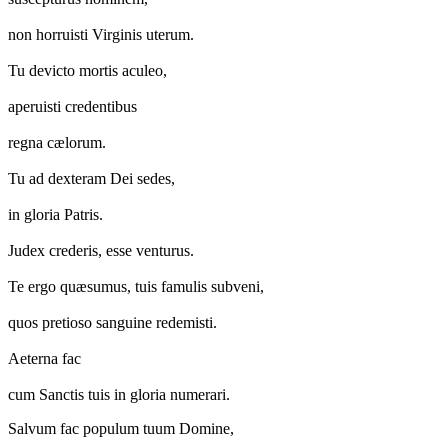
non horruisti Virginis uterum.
Tu devicto mortis aculeo,
aperuisti credentibus
regna cælorum.
Tu ad dexteram Dei sedes,
in gloria Patris.
Judex crederis, esse venturus.
Te ergo quæsumus, tuis famulis subveni,
quos pretioso sanguine redemisti.
Aeterna fac
cum Sanctis tuis in gloria numerari.
Salvum fac populum tuum Domine,