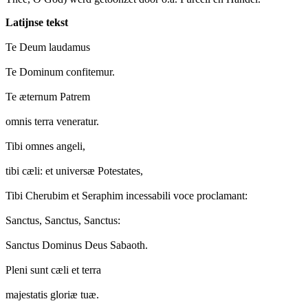
Latijnse tekst
Te Deum laudamus
Te Dominum confitemur.
Te æternum Patrem
omnis terra veneratur.
Tibi omnes angeli,
tibi cæli: et universæ Potestates,
Tibi Cherubim et Seraphim incessabili voce proclamant:
Sanctus, Sanctus, Sanctus:
Sanctus Dominus Deus Sabaoth.
Pleni sunt cæli et terra
majestatis gloriæ tuæ.