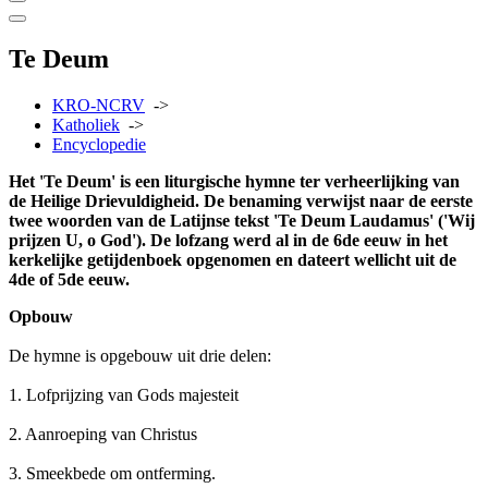
Te Deum
KRO-NCRV
->
Katholiek
->
Encyclopedie
Het 'Te Deum' is een liturgische hymne ter verheerlijking van
de Heilige Drievuldigheid. De benaming verwijst naar de eerste
twee woorden van de Latijnse tekst 'Te Deum Laudamus' ('Wij
prijzen U, o God'). De lofzang werd al in de 6de eeuw in het
kerkelijke getijdenboek opgenomen en dateert wellicht uit de
4de of 5de eeuw.
Opbouw
De hymne is opgebouw uit drie delen:
1. Lofprijzing van Gods majesteit
2. Aanroeping van Christus
3. Smeekbede om ontferming.