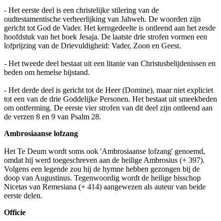
- Het eerste deel is een christelijke stilering van de
oudtestamentische verheerlijking van Jahweh. De woorden zijn
gericht tot God de Vader. Het kerngedeelte is ontleend aan het zesde
hoofdstuk van het boek Jesaja. De laatste drie strofen vormen een
lofprijzing van de Drievuldigheid: Vader, Zoon en Geest.
- Het tweede deel bestaat uit een litanie van Christusbelijdenissen en
beden om hemelse bijstand.
- Het derde deel is gericht tot de Heer (Domine), maar niet expliciet
tot een van de drie Goddelijke Personen. Het bestaat uit smeekbeden
om ontferming. De eerste vier strofen van dit deel zijn ontleend aan
de verzen 8 en 9 van Psalm 28.
Ambrosiaanse lofzang
Het Te Deum wordt soms ook 'Ambrosiaanse lofzang' genoemd,
omdat hij werd toegeschreven aan de heilige Ambrosius (+ 397).
Volgens een legende zou hij de hymne hebben gezongen bij de
doop van Augustinus. Tegenwoordig wordt de heilige bisschop
Nicetas van Remesiana (+ 414) aangewezen als auteur van beide
eerste delen.
Officie