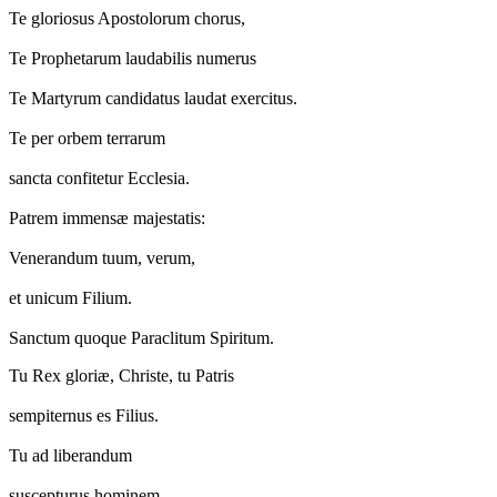
Te gloriosus Apostolorum chorus,
Te Prophetarum laudabilis numerus
Te Martyrum candidatus laudat exercitus.
Te per orbem terrarum
sancta confitetur Ecclesia.
Patrem immensæ majestatis:
Venerandum tuum, verum,
et unicum Filium.
Sanctum quoque Paraclitum Spiritum.
Tu Rex gloriæ, Christe, tu Patris
sempiternus es Filius.
Tu ad liberandum
suscepturus hominem,