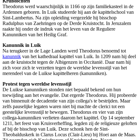
Kruistochten
Theodorus werd waarschijnlijk in 1166 op zijn familiekasteel in de
Ardennen geboren. In Luik studeerde hij aan de kapittelschool van
Sint-Lambertus. Na zijn opleiding vergezelde hij bisschop
Radulphus van Zaehringen op de Derde Kruistocht. In Jeruzalem
raakte hij onder de indruk van het leven van de Reguliere
Kanunniken van het Heilig Graf.
Kanunnik in Luik
Na terugkeer in de Lage Landen werd Theodorus benoemd tot
kanunnik
van het kathedraal kapittel van Luik. In 1209 nam hij deel
aan de kruistocht tegen de Albigenzen in Occitanië. Daar nam hij
zich voor zich te verzetten tegen de wereldse levensstijl van het
merendeel van de Luikse kapittelheren (kanunniken).
Protest tegen wereldse levensstijl
De Luikse kanunniken stonden niet bepaald bekend om hun
toewijding aan het evangelie. Dat ergerde Theodorus. Hij probeerde
van binnenuit de decadentie van zijn collega's te bestrijden. Maar
zelfs pauselijke legaten waren niet bij machte de clerici tot een
geestelijke levensstijl te bewegen. Theodorus en vier van zijn
collega-kanunniken verlieten daarom het kapittel. Op 14 september
1211, het feest van Kruisverheffing, legden zij de religieuze geloften
af bij de bisschop van Luik. Deze schonk hen de Sint-
Theobalduskerk in Clarus Locus (Clair-Lieu) bij Hoei aan de Maas.