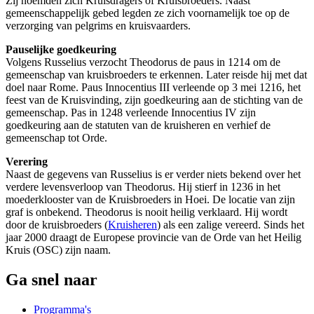
Zij noemden zich Kruisdragers of Kruisbroeders. Naast
gemeenschappelijk gebed legden ze zich voornamelijk toe op de
verzorging van pelgrims en kruisvaarders.
Pauselijke goedkeuring
Volgens Russelius verzocht Theodorus de paus in 1214 om de
gemeenschap van kruisbroeders te erkennen. Later reisde hij met dat
doel naar Rome. Paus Innocentius III verleende op 3 mei 1216, het
feest van de Kruisvinding, zijn goedkeuring aan de stichting van de
gemeenschap. Pas in 1248 verleende Innocentius IV zijn
goedkeuring aan de statuten van de kruisheren en verhief de
gemeenschap tot Orde.
Verering
Naast de gegevens van Russelius is er verder niets bekend over het
verdere levensverloop van Theodorus. Hij stierf in 1236 in het
moederklooster van de Kruisbroeders in Hoei. De locatie van zijn
graf is onbekend. Theodorus is nooit heilig verklaard. Hij wordt
door de kruisbroeders (
Kruisheren
) als een zalige vereerd. Sinds het
jaar 2000 draagt de Europese provincie van de Orde van het Heilig
Kruis (OSC) zijn naam.
Ga snel naar
Programma's