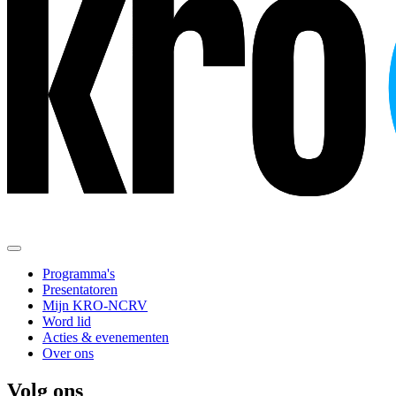
Programma's
Presentatoren
Mijn KRO-NCRV
Word lid
Acties & evenementen
Over ons
Volg ons