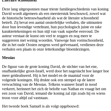
Literaire schoonheid
Deze lang uitgesponnen maar trieste familiegeschiedenis van koning
David wordt algemeen als een meesterstuk beschouwd, zowel wat
de historische betrouwbaarheid als wat de literaire schoonheid
betreft. Zij bevat een aantal onsterfelijke verhalen, die uitmunten
door hun levendige verteltrant, hun psychologisch juiste en rake
karaktertekeningen en hun stijl van vaak superbe eenvoud. De
auteur verstaat de kunst om veel te zeggen en nog meer te
suggereren met weinig woorden. Vanwege hun vormschoonheid,
die in het oude Oosten nergens werd geëvenaard, verdienen deze
verhalen een plaats in onze letterkundige bloemlezingen.
Messias
De figuur van de grote koning David, de stichter van het ene,
onafhankelijke groot-Israël, werd door het nageslacht hoe langer hoe
meer geïdealiseerd. Hij is het model en de maatstaf voor de
volgende koningen. Hij drukte ook een stempel op de latere
verwachting van de Messias. Telkens wanneer Israël in nood
verkeert, herinnert het zich de belofte van Nathan en vraagt het om
een zoon van David, iemand die koning zal zijn zoals hij en wiens
troon voor altijd zal vaststaan.
Het tweede boek Samuël is als volgt opgebouwd: