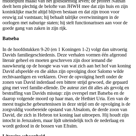
middelpunt maakt van het godsdienstig leven; de profeet Nathan
deelt hem plechtig de belofte van JHWH mee dat zijn huis en zijn
koninklijke macht altijd blijven bestaan en dat zijn troon voor
eeuwig zal vaststaan; hij behaalt talrijke overwinningen in de
oorlogen met naburige staten; hij stelt functionarissen aan voor de
goede gang van zaken in zijn rijk.
Batseba
In de hoofdstukken 9-20 (en 1 Koningen 1-2) volgt dan uitvoerig
Davids familiegeschiedenis. Deze verhalen vormen één afgerond
literair geheel en moeten geschreven zijn door iemand die
nauwkeurig op de hoogte was van wat zich aan het hof van koning
David afspeelde en die aldus zijn opvolging door Salomo wilde
rechtvaardigen en verklaren. Over de opvolging heeft onder de
zonen van David inderdaad een bittere strijd gewoed, die gepaard
ging met veel familie-ellende. De auteur ziet dit alles als gevolg en
bestraffing van Davids misstap: zijn overspel met Batseba en de
daarop volgende moord op haar man, de Hethiet Uria. Een van de
meest tragische gebeurtenissen in deze strijd om de opvolging is de
zorgvuldig voorbereide opstand van Absalom, de derde zoon van
David, die zich in Hebron tot koning laat uitroepen. Hij houdt zijn
intocht in Jeruzalem, maar lijdt uiteindelijk toch de nederlaag en
wordt gedood in de bossen van Efraïm.