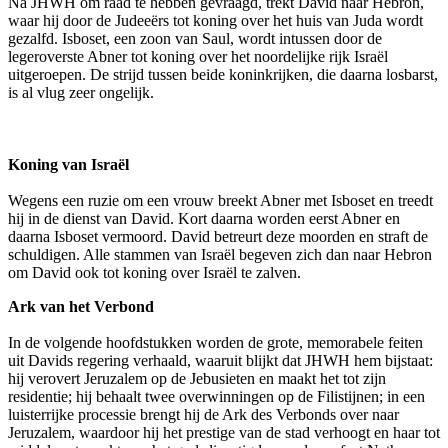
Na JHWH om raad te hebben gevraagd, trekt David naar Hebron,
waar hij door de Judeeërs tot koning over het huis van Juda wordt
gezalfd. Isboset, een zoon van Saul, wordt intussen door de
legeroverste Abner tot koning over het noordelijke rijk Israël
uitgeroepen. De strijd tussen beide koninkrijken, die daarna losbarst,
is al vlug zeer ongelijk.
Koning van Israël
Wegens een ruzie om een vrouw breekt Abner met Isboset en treedt
hij in de dienst van David. Kort daarna worden eerst Abner en
daarna Isboset vermoord. David betreurt deze moorden en straft de
schuldigen. Alle stammen van Israël begeven zich dan naar Hebron
om David ook tot koning over Israël te zalven.
Ark van het Verbond
In de volgende hoofdstukken worden de grote, memorabele feiten
uit Davids regering verhaald, waaruit blijkt dat JHWH hem bijstaat:
hij verovert Jeruzalem op de Jebusieten en maakt het tot zijn
residentie; hij behaalt twee overwinningen op de Filistijnen; in een
luisterrijke processie brengt hij de Ark des Verbonds over naar
Jeruzalem, waardoor hij het prestige van de stad verhoogt en haar tot