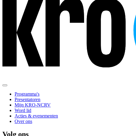
Programma's
Presentatoren
Mijn KRO-NCRV
Word lid
Acties & evenementen
Over ons
Volg ons