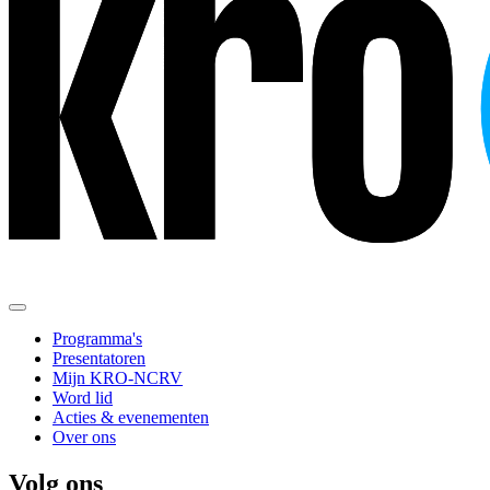
Programma's
Presentatoren
Mijn KRO-NCRV
Word lid
Acties & evenementen
Over ons
Volg ons