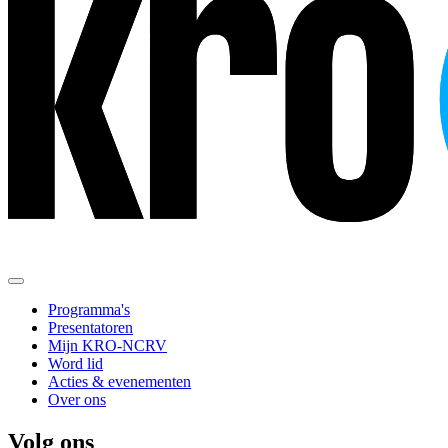
Programma's
Presentatoren
Mijn KRO-NCRV
Word lid
Acties & evenementen
Over ons
Volg ons