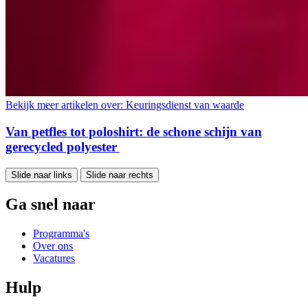
Bekijk meer artikelen over:
Keuringsdienst van waarde
Van petfles tot poloshirt: de schone schijn van
gerecycled polyester
Slide naar links
Slide naar rechts
Ga snel naar
Programma's
Over ons
Vacatures
Hulp