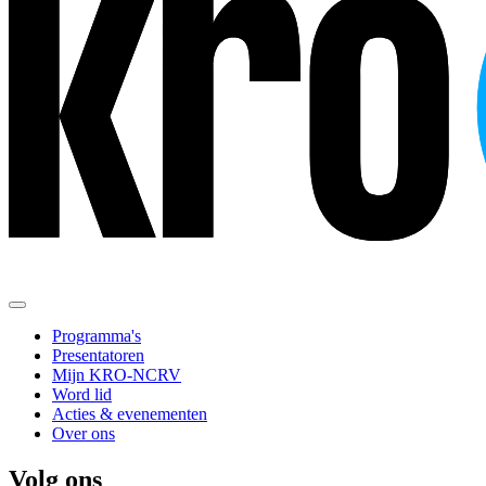
Programma's
Presentatoren
Mijn KRO-NCRV
Word lid
Acties & evenementen
Over ons
Volg ons