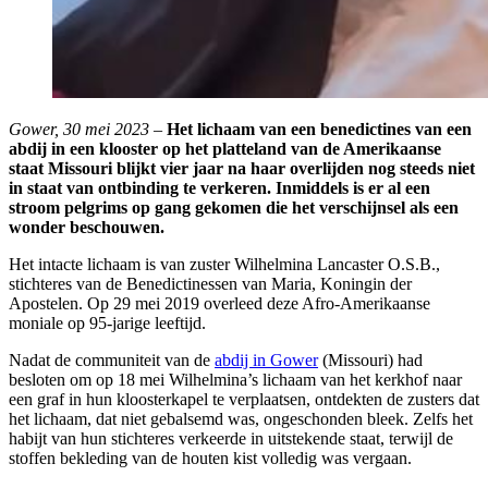
Gower, 30 mei 2023
–
Het lichaam van een benedictines van een
abdij in een klooster op het platteland van de Amerikaanse
staat Missouri blijkt vier jaar na haar overlijden nog steeds niet
in staat van ontbinding te verkeren. Inmiddels is er al een
stroom pelgrims op gang gekomen die het verschijnsel als een
wonder beschouwen.
Het intacte lichaam is van zuster Wilhelmina Lancaster O.S.B.,
stichteres van de Benedictinessen van Maria, Koningin der
Apostelen. Op 29 mei 2019 overleed deze Afro-Amerikaanse
moniale op 95-jarige leeftijd.
Nadat de communiteit van de
abdij in Gower
(Missouri) had
besloten om op 18 mei Wilhelmina’s lichaam van het kerkhof naar
een graf in hun kloosterkapel te verplaatsen, ontdekten de zusters dat
het lichaam, dat niet gebalsemd was, ongeschonden bleek. Zelfs het
habijt van hun stichteres verkeerde in uitstekende staat, terwijl de
stoffen bekleding van de houten kist volledig was vergaan.