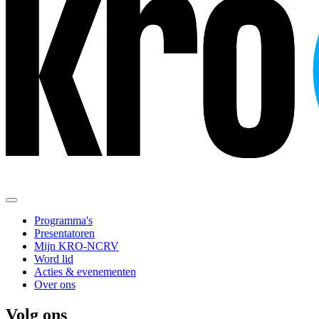
Programma's
Presentatoren
Mijn KRO-NCRV
Word lid
Acties & evenementen
Over ons
Volg ons