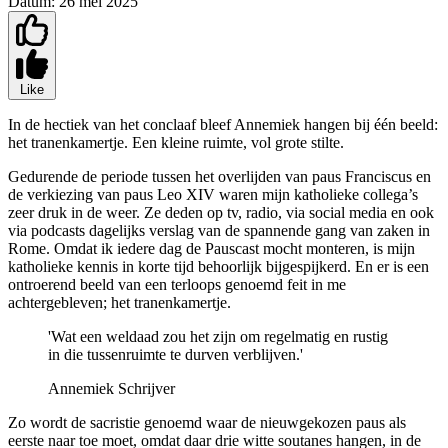
Datum:
26 mei 2025
Like
In de hectiek van het conclaaf bleef Annemiek hangen bij één beeld:
het tranenkamertje. Een kleine ruimte, vol grote stilte.
Gedurende de periode tussen het overlijden van paus Franciscus en
de verkiezing van paus Leo XIV waren mijn katholieke collega’s
zeer druk in de weer. Ze deden op tv, radio, via social media en ook
via podcasts dagelijks verslag van de spannende gang van zaken in
Rome. Omdat ik iedere dag de Pauscast mocht monteren, is mijn
katholieke kennis in korte tijd behoorlijk bijgespijkerd. En er is een
ontroerend beeld van een terloops genoemd feit in me
achtergebleven; het tranenkamertje.
'Wat een weldaad zou het zijn om regelmatig en rustig
in die tussenruimte te durven verblijven.'
Annemiek Schrijver
Zo wordt de sacristie genoemd waar de nieuwgekozen paus als
eerste naar toe moet, omdat daar drie witte soutanes hangen, in de