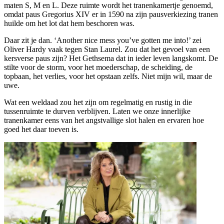
maten S, M en L. Deze ruimte wordt het tranenkamertje genoemd,
omdat paus Gregorius XIV er in 1590 na zijn pausverkiezing tranen
huilde om het lot dat hem beschoren was.
Daar zit je dan. ‘Another nice mess you’ve gotten me into!’ zei
Oliver Hardy vaak tegen Stan Laurel. Zou dat het gevoel van een
kersverse paus zijn? Het Gethsema dat in ieder leven langskomt. De
stilte voor de storm, voor het moederschap, de scheiding, de
topbaan, het verlies, voor het opstaan zelfs. Niet mijn wil, maar de
uwe.
Wat een weldaad zou het zijn om regelmatig en rustig in die
tussenruimte te durven verblijven. Laten we onze innerlijke
tranenkamer eens van het angstvallige slot halen en ervaren hoe
goed het daar toeven is.