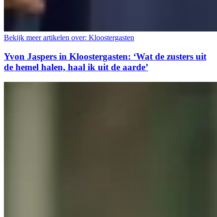
Bekijk meer artikelen over:
Kloostergasten
Yvon Jaspers in Kloostergasten: ‘Wat de zusters uit
de hemel halen, haal ik uit de aarde’