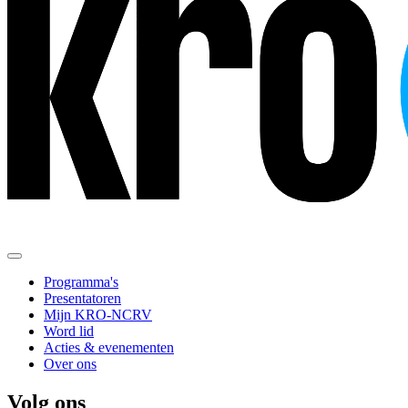
Programma's
Presentatoren
Mijn KRO-NCRV
Word lid
Acties & evenementen
Over ons
Volg ons