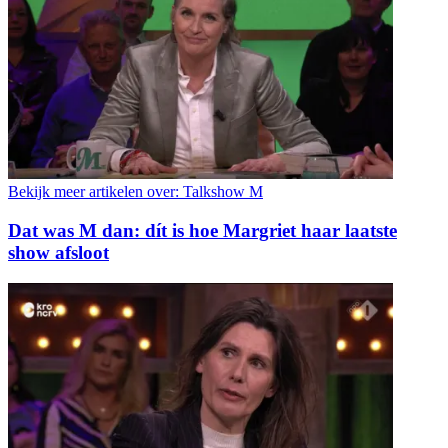
Bekijk meer artikelen over:
Talkshow M
Dat was M dan: dít is hoe Margriet haar laatste
show afsloot