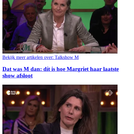
Bekijk meer artikelen over:
Talkshow M
Dat was M dan: dít is hoe Margriet haar laatste
show afsloot