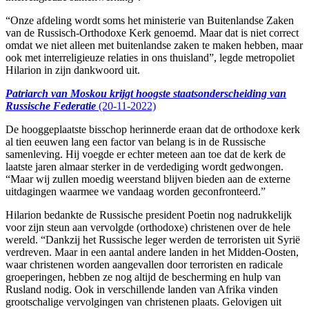
“Onze afdeling wordt soms het ministerie van Buitenlandse Zaken
van de Russisch-Orthodoxe Kerk genoemd. Maar dat is niet correct
omdat we niet alleen met buitenlandse zaken te maken hebben, maar
ook met interreligieuze relaties in ons thuisland”, legde metropoliet
Hilarion in zijn dankwoord uit.
Patriarch van Moskou krijgt hoogste staatsonderscheiding van
Russische Federatie
(20-11-2022)
De hooggeplaatste bisschop herinnerde eraan dat de orthodoxe kerk
al tien eeuwen lang een factor van belang is in de Russische
samenleving. Hij voegde er echter meteen aan toe dat de kerk de
laatste jaren almaar sterker in de verdediging wordt gedwongen.
“Maar wij zullen moedig weerstand blijven bieden aan de externe
uitdagingen waarmee we vandaag worden geconfronteerd.”
Hilarion bedankte de Russische president Poetin nog nadrukkelijk
voor zijn steun aan vervolgde (orthodoxe) christenen over de hele
wereld. “Dankzij het Russische leger werden de terroristen uit Syrië
verdreven. Maar in een aantal andere landen in het Midden-Oosten,
waar christenen worden aangevallen door terroristen en radicale
groeperingen, hebben ze nog altijd de bescherming en hulp van
Rusland nodig. Ook in verschillende landen van Afrika vinden
grootschalige vervolgingen van christenen plaats. Gelovigen uit