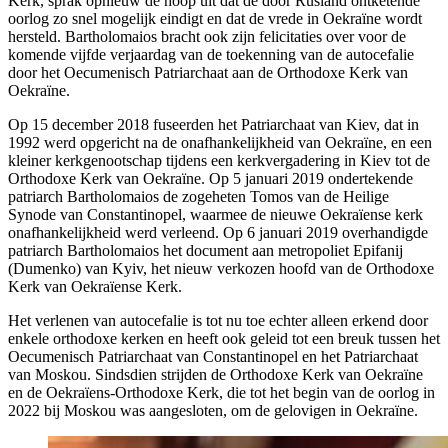
Kerk, sprak opnieuw de hoop uit dat de door Rusland ontketende
oorlog zo snel mogelijk eindigt en dat de vrede in Oekraïne wordt
hersteld. Bartholomaios bracht ook zijn felicitaties over voor de
komende vijfde verjaardag van de toekenning van de autocefalie
door het Oecumenisch Patriarchaat aan de Orthodoxe Kerk van
Oekraïne.
Op 15 december 2018 fuseerden het Patriarchaat van Kiev, dat in
1992 werd opgericht na de onafhankelijkheid van Oekraïne, en een
kleiner kerkgenootschap tijdens een kerkvergadering in Kiev tot de
Orthodoxe Kerk van Oekraïne. Op 5 januari 2019 ondertekende
patriarch Bartholomaios de zogeheten Tomos van de Heilige
Synode van Constantinopel, waarmee de nieuwe Oekraïense kerk
onafhankelijkheid werd verleend. Op 6 januari 2019 overhandigde
patriarch Bartholomaios het document aan metropoliet Epifanij
(Dumenko) van Kyiv, het nieuw verkozen hoofd van de Orthodoxe
Kerk van Oekraïense Kerk.
Het verlenen van autocefalie is tot nu toe echter alleen erkend door
enkele orthodoxe kerken en heeft ook geleid tot een breuk tussen het
Oecumenisch Patriarchaat van Constantinopel en het Patriarchaat
van Moskou. Sindsdien strijden de Orthodoxe Kerk van Oekraïne
en de Oekraïens-Orthodoxe Kerk, die tot het begin van de oorlog in
2022 bij Moskou was aangesloten, om de gelovigen in Oekraïne.