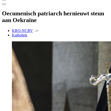
Oecumenisch patriarch hernieuwt steun
aan Oekraïne
KRO-NCRV
->
Katholiek