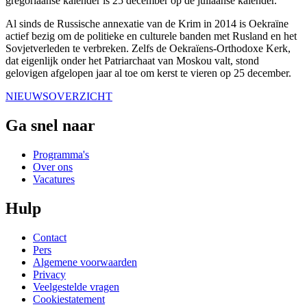
gregoriaanse kalender is 25 december op de juliaanse kalender.
Al sinds de Russische annexatie van de Krim in 2014 is Oekraïne
actief bezig om de politieke en culturele banden met Rusland en het
Sovjetverleden te verbreken. Zelfs de Oekraïens-Orthodoxe Kerk,
dat eigenlijk onder het Patriarchaat van Moskou valt, stond
gelovigen afgelopen jaar al toe om kerst te vieren op 25 december.
NIEUWSOVERZICHT
Ga snel naar
Programma's
Over ons
Vacatures
Hulp
Contact
Pers
Algemene voorwaarden
Privacy
Veelgestelde vragen
Cookiestatement