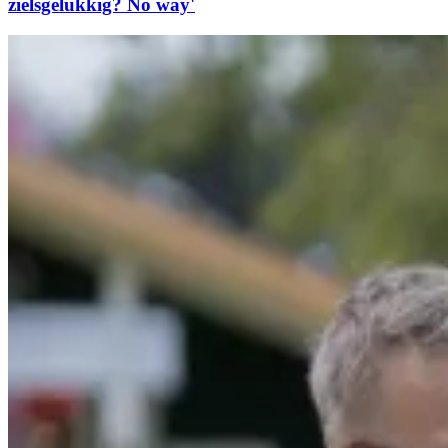
zielsgelukkig? No way'