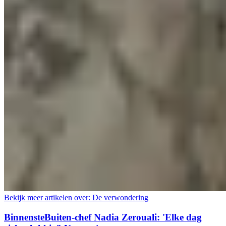
Bekijk meer artikelen over:
De verwondering
BinnensteBuiten-chef Nadia Zerouali: 'Elke dag