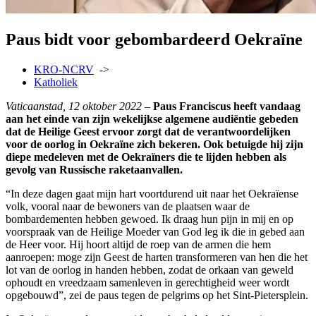
Paus bidt voor gebombardeerd Oekraïne
KRO-NCRV
->
Katholiek
Vaticaanstad, 12 oktober 2022
–
Paus Franciscus heeft vandaag
aan het einde van zijn wekelijkse algemene audiëntie gebeden
dat de Heilige Geest ervoor zorgt dat de verantwoordelijken
voor de oorlog in Oekraïne zich bekeren. Ook betuigde hij zijn
diepe medeleven met de Oekraïners die te lijden hebben als
gevolg van Russische raketaanvallen.
“In deze dagen gaat mijn hart voortdurend uit naar het Oekraïense
volk, vooral naar de bewoners van de plaatsen waar de
bombardementen hebben gewoed. Ik draag hun pijn in mij en op
voorspraak van de Heilige Moeder van God leg ik die in gebed aan
de Heer voor. Hij hoort altijd de roep van de armen die hem
aanroepen: moge zijn Geest de harten transformeren van hen die het
lot van de oorlog in handen hebben, zodat de orkaan van geweld
ophoudt en vreedzaam samenleven in gerechtigheid weer wordt
opgebouwd”, zei de paus tegen de pelgrims op het Sint-Pietersplein.