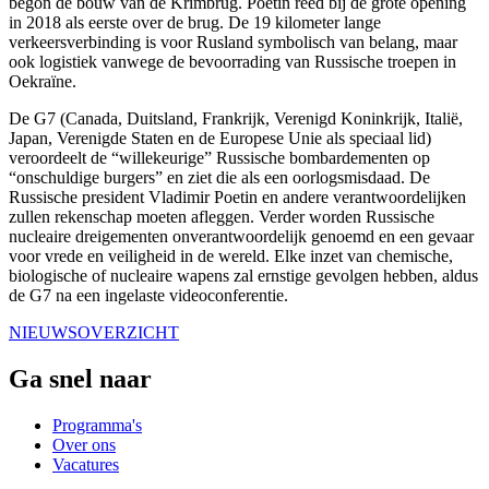
begon de bouw van de Krimbrug. Poetin reed bij de grote opening
in 2018 als eerste over de brug. De 19 kilometer lange
verkeersverbinding is voor Rusland symbolisch van belang, maar
ook logistiek vanwege de bevoorrading van Russische troepen in
Oekraïne.
De G7 (Canada, Duitsland, Frankrijk, Verenigd Koninkrijk, Italië,
Japan, Verenigde Staten en de Europese Unie als speciaal lid)
veroordeelt de “willekeurige” Russische bombardementen op
“onschuldige burgers” en ziet die als een oorlogsmisdaad. De
Russische president Vladimir Poetin en andere verantwoordelijken
zullen rekenschap moeten afleggen. Verder worden Russische
nucleaire dreigementen onverantwoordelijk genoemd en een gevaar
voor vrede en veiligheid in de wereld. Elke inzet van chemische,
biologische of nucleaire wapens zal ernstige gevolgen hebben, aldus
de G7 na een ingelaste videoconferentie.
NIEUWSOVERZICHT
Ga snel naar
Programma's
Over ons
Vacatures