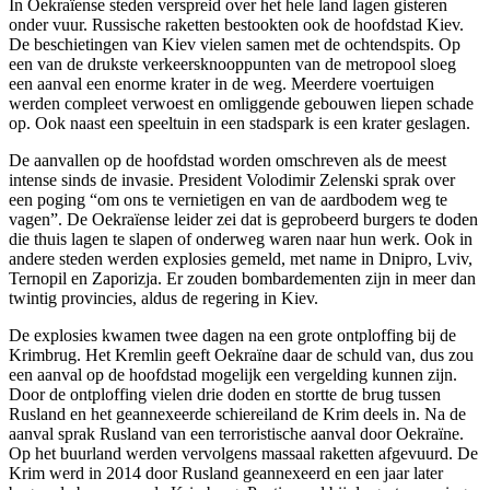
In Oekraïense steden verspreid over het hele land lagen gisteren
onder vuur. Russische raketten bestookten ook de hoofdstad Kiev.
De beschietingen van Kiev vielen samen met de ochtendspits. Op
een van de drukste verkeersknooppunten van de metropool sloeg
een aanval een enorme krater in de weg. Meerdere voertuigen
werden compleet verwoest en omliggende gebouwen liepen schade
op. Ook naast een speeltuin in een stadspark is een krater geslagen.
De aanvallen op de hoofdstad worden omschreven als de meest
intense sinds de invasie. President Volodimir Zelenski sprak over
een poging “om ons te vernietigen en van de aardbodem weg te
vagen”. De Oekraïense leider zei dat is geprobeerd burgers te doden
die thuis lagen te slapen of onderweg waren naar hun werk. Ook in
andere steden werden explosies gemeld, met name in Dnipro, Lviv,
Ternopil en Zaporizja. Er zouden bombardementen zijn in meer dan
twintig provincies, aldus de regering in Kiev.
De explosies kwamen twee dagen na een grote ontploffing bij de
Krimbrug. Het Kremlin geeft Oekraïne daar de schuld van, dus zou
een aanval op de hoofdstad mogelijk een vergelding kunnen zijn.
Door de ontploffing vielen drie doden en stortte de brug tussen
Rusland en het geannexeerde schiereiland de Krim deels in. Na de
aanval sprak Rusland van een terroristische aanval door Oekraïne.
Op het buurland werden vervolgens massaal raketten afgevuurd. De
Krim werd in 2014 door Rusland geannexeerd en een jaar later