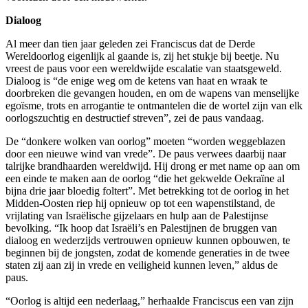
Dialoog
Al meer dan tien jaar geleden zei Franciscus dat de Derde
Wereldoorlog eigenlijk al gaande is, zij het stukje bij beetje. Nu
vreest de paus voor een wereldwijde escalatie van staatsgeweld.
Dialoog is “de enige weg om de ketens van haat en wraak te
doorbreken die gevangen houden, en om de wapens van menselijke
egoïsme, trots en arrogantie te ontmantelen die de wortel zijn van elk
oorlogszuchtig en destructief streven”, zei de paus vandaag.
De “donkere wolken van oorlog” moeten “worden weggeblazen
door een nieuwe wind van vrede”. De paus verwees daarbij naar
talrijke brandhaarden wereldwijd. Hij drong er met name op aan om
een einde te maken aan de oorlog “die het gekwelde Oekraïne al
bijna drie jaar bloedig foltert”. Met betrekking tot de oorlog in het
Midden-Oosten riep hij opnieuw op tot een wapenstilstand, de
vrijlating van Israëlische gijzelaars en hulp aan de Palestijnse
bevolking. “Ik hoop dat Israëli’s en Palestijnen de bruggen van
dialoog en wederzijds vertrouwen opnieuw kunnen opbouwen, te
beginnen bij de jongsten, zodat de komende generaties in de twee
staten zij aan zij in vrede en veiligheid kunnen leven,” aldus de
paus.
“Oorlog is altijd een nederlaag,” herhaalde Franciscus een van zijn