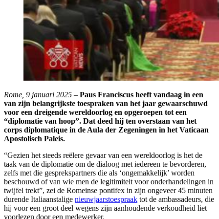
Rome, 9 januari 2025
–
Paus Franciscus heeft vandaag in een
van zijn belangrijkste toespraken van het jaar gewaarschuwd
voor een dreigende wereldoorlog en opgeroepen tot een
“diplomatie van hoop”. Dat deed hij ten overstaan van het
corps diplomatique in de Aula der Zegeningen in het Vaticaan
Apostolisch Paleis.
“Gezien het steeds reëlere gevaar van een wereldoorlog is het de
taak van de diplomatie om de dialoog met iedereen te bevorderen,
zelfs met die gesprekspartners die als ‘ongemakkelijk’ worden
beschouwd of van wie men de legitimiteit voor onderhandelingen in
twijfel trekt”, zei de Romeinse pontifex in zijn ongeveer 45 minuten
durende Italiaanstalige
nieuwjaarstoespraak
tot de ambassadeurs, die
hij voor een groot deel wegens zijn aanhoudende verkoudheid liet
voorlezen door een medewerker.