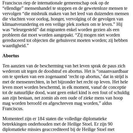
Franciscus riep de internationale gemeenschap ook op de
“ellendige” mensenhandel te stoppen en de gewetenloze mensen te
vervolgen “die misbruik maken van het leed van duizenden mensen
die vluchten voor oorlog, honger, vervolging of de gevolgen van
klimaatverandering en een veilige plek zoeken om te leven.” Hij
was “teleurgesteld” dat migranten enkel worden gezien als een
probleem dat moet worden aangepakt. “Zij mogen niet worden
gereduceerd tot objecten die gehuisvest moeten worden; zij hebben
waardigheid.”
Abortus
Ten aanzien van de bescherming van het leven sprak de paus zich
wederom uit tegen de doodstraf en abortus. Het is “onaanvaardbaar
om te spreken van een zogenaamd ‘recht op abortus,’ dat in strijd is
met de mensenrechten, in het bijzonder het recht op leven. Het hele
leven moet worden beschermd, in elk moment, vanaf de conceptie
tot de natuurlijke dood, want geen enkel kind is een fout of schuldig
aan zijn bestaan, net zomin als een oude of zieke mens van hoop
mag worden beroofd en afgeschreven mag worden,” aldus
Franciscus.
Momenteel zijn er 184 staten die volledige diplomatieke
betrekkingen onderhouden met de Heilige Stoel. Er zijn 90
diplomatieke missies geaccrediteerd bij de Heilige Stoel met