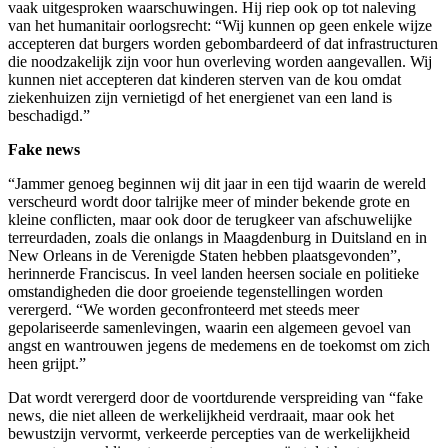
vaak uitgesproken waarschuwingen. Hij riep ook op tot naleving
van het humanitair oorlogsrecht: “Wij kunnen op geen enkele wijze
accepteren dat burgers worden gebombardeerd of dat infrastructuren
die noodzakelijk zijn voor hun overleving worden aangevallen. Wij
kunnen niet accepteren dat kinderen sterven van de kou omdat
ziekenhuizen zijn vernietigd of het energienet van een land is
beschadigd.”
Fake news
“Jammer genoeg beginnen wij dit jaar in een tijd waarin de wereld
verscheurd wordt door talrijke meer of minder bekende grote en
kleine conflicten, maar ook door de terugkeer van afschuwelijke
terreurdaden, zoals die onlangs in Maagdenburg in Duitsland en in
New Orleans in de Verenigde Staten hebben plaatsgevonden”,
herinnerde Franciscus. In veel landen heersen sociale en politieke
omstandigheden die door groeiende tegenstellingen worden
verergerd. “We worden geconfronteerd met steeds meer
gepolariseerde samenlevingen, waarin een algemeen gevoel van
angst en wantrouwen jegens de medemens en de toekomst om zich
heen grijpt.”
Dat wordt verergerd door de voortdurende verspreiding van “fake
news, die niet alleen de werkelijkheid verdraait, maar ook het
bewustzijn vervormt, verkeerde percepties van de werkelijkheid