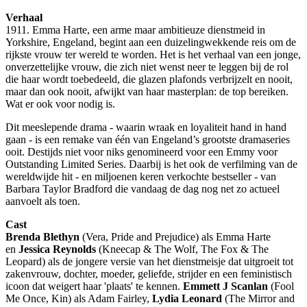
Verhaal
1911. Emma Harte, een arme maar ambitieuze dienstmeid in
Yorkshire, Engeland, begint aan een duizelingwekkende reis om de
rijkste vrouw ter wereld te worden. Het is het verhaal van een jonge,
onverzettelijke vrouw, die zich niet wenst neer te leggen bij de rol
die haar wordt toebedeeld, die glazen plafonds verbrijzelt en nooit,
maar dan ook nooit, afwijkt van haar masterplan: de top bereiken.
Wat er ook voor nodig is.
Dit meeslepende drama - waarin wraak en loyaliteit hand in hand
gaan - is een remake van één van Engeland’s grootste dramaseries
ooit. Destijds niet voor niks genomineerd voor een Emmy voor
Outstanding Limited Series. Daarbij is het ook de verfilming van de
wereldwijde hit - en miljoenen keren verkochte bestseller - van
Barbara Taylor Bradford die vandaag de dag nog net zo actueel
aanvoelt als toen.
Cast
Brenda Blethyn
(Vera, Pride and Prejudice) als Emma Harte
en
Jessica Reynolds
(Kneecap & The Wolf, The Fox & The
Leopard) als de jongere versie van het dienstmeisje dat uitgroeit tot
zakenvrouw, dochter, moeder, geliefde, strijder en een feministisch
icoon dat weigert haar 'plaats' te kennen.
Emmett J Scanlan
(Fool
Me Once, Kin) als Adam Fairley,
Lydia Leonard
(The Mirror and