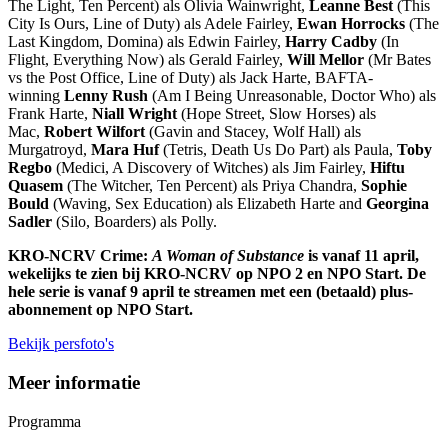
The Light, Ten Percent) als Olivia Wainwright,
Leanne Best
(This
City Is Ours, Line of Duty) als Adele Fairley,
Ewan Horrocks
(The
Last Kingdom, Domina) als Edwin Fairley,
Harry Cadby
(In
Flight, Everything Now) als Gerald Fairley,
Will Mellor
(Mr Bates
vs the Post Office, Line of Duty) als Jack Harte, BAFTA-
winning
Lenny Rush
(Am I Being Unreasonable, Doctor Who) als
Frank Harte,
Niall Wright
(Hope Street, Slow Horses) als
Mac,
Robert Wilfort
(Gavin and Stacey, Wolf Hall) als
Murgatroyd,
Mara Huf
(Tetris, Death Us Do Part)
als Paula,
Toby
Regbo
(Medici, A Discovery of Witches) als Jim Fairley,
Hiftu
Quasem
(The Witcher, Ten Percent) als Priya Chandra,
Sophie
Bould
(Waving, Sex Education) als Elizabeth Harte and
Georgina
Sadler
(Silo, Boarders) als Polly.
KRO-NCRV Crime:
A Woman of Substance
is vanaf 11 april,
wekelijks te zien
bij KRO-NCRV op NPO 2 en NPO Start. De
hele serie is vanaf 9 april te streamen met een (betaald)
plus-
abonnement op NPO Start.
Bekijk persfoto's
Meer informatie
Programma