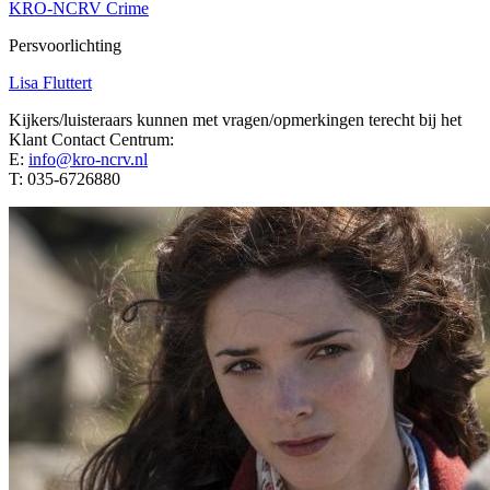
KRO-NCRV Crime
Persvoorlichting
Lisa Fluttert
Kijkers/luisteraars kunnen met vragen/opmerkingen terecht bij het
Klant Contact Centrum:
E:
info@kro-ncrv.nl
T: 035-6726880