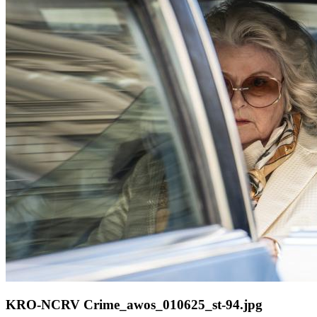
KRO-NCRV Crime_awos_010625_st-94.jpg