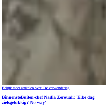
Bekijk meer artikelen over:
De verwondering
BinnensteBuiten-chef Nadia Zerouali: 'Elke dag
zielsgelukkig? No way'