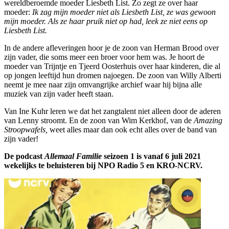
wereldberoemde moeder Liesbeth List. Zo zegt ze over haar
moeder:
Ik zag mijn moeder niet als Liesbeth List, ze was gewoon
mijn moeder. Als ze haar pruik niet op had, leek ze niet eens op
Liesbeth List.
In de andere afleveringen hoor je de zoon van Herman Brood over
zijn vader, die soms meer een broer voor hem was. Je hoort de
moeder van Trijntje en Tjeerd Oosterhuis over haar kinderen, die al
op jongen leeftijd hun dromen najoegen. De zoon van Willy Alberti
neemt je mee naar zijn omvangrijke archief waar hij bijna alle
muziek van zijn vader heeft staan.
Van Ine Kuhr leren we dat het zangtalent niet alleen door de aderen
van Lenny stroomt. En de zoon van Wim Kerkhof, van de
Amazing
Stroopwafels,
weet alles maar dan ook echt alles over de band van
zijn vader!
De podcast
Allemaal Familie
seizoen 1 is vanaf 6 juli 2021
wekelijks te beluisteren bij NPO Radio 5 en KRO-NCRV.