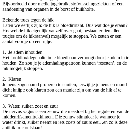
Bijvoorbeeld door medicijngebruik, stofwisselingsziekten of een
aandoening van organen in de borst of buikholte.
Bekende trucs tegen de hik
Laten we eerlijk zijn: de hik is bloedirritant. Dus wat doe je eraan?
Hoewel de hik eigenlijk vanzelf over gaat, bestaan er tientallen
trucjes om de hik(aanval) mogelijk te stoppen. We zetten er een
aantal voor je op een rijtje.
1. Je adem inhouden
Het kooldioxidegehalte in je bloedbaan verhoogt door je adem in te
houden. Zo zou je je ademhalingspatroon kunnen ‘resetten’, en de
hik mogelijk stoppen.
2. Klaren
Je neus zogenaamd proberen te snuiten, terwijl je je neus en mond
dicht knijpt: ook klaren zou een manier zijn om van de hik af te
komen.
3. Water, suiker, zoet en zuur
De nervus vagus is een zenuw die meedoet bij het reguleren van de
middenrifsamentrekkingen. Die zenuw stimuleer je wanneer je
water drinkt, suiker neemt en iets zoets of zuurs eet…en zo is deze
antihik truc ontstaan!