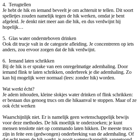
4. Terugtellen
Je hebt de hik en iemand beveelt je om achteruit te tellen. Dit soort
spelletjes zouden namelijk tegen de hik werken, omdat je bent
afgeleid. Je denkt niet meer aan die hik, en dus verdwijnt hij
hopelijk…
5. Glas water ondersteboven drinken
Ook dit trucje valt in de categorie afleiding. Je concentreren op iets
anders, zou ervoor zorgen dat de hik verdwijnt.
6. Iemand laten schrikken
Bij de hik is er sprake van een onregelmatige ademhaling. Door
iemand flink te laten schrikken, onderbreek je die ademhaling. Zo
kan hij mogelijk weer normaal (lees: zonder hik) worden.
Wat werkt écht?
Je adem inhouden, kleine slokjes water drinken of flink schrikken:
er bestaan dus genoeg trucs om die hikaanval te stoppen. Maar of ze
ook écht werken
Waarschijnlijk niet. Er is namelijk geen wetenschappelijk bewijs
voor deze methodes. De hik moeilijk te onderzoeken; je kunt
mensen tenslotte niet op commando laten hikken. De meeste trucs
zijn in feite een (gedwongen) onderbreking van de ademhaling. Of
dat echt tegen de hik werkt, is nooit wetenschappelijk aangetoond.