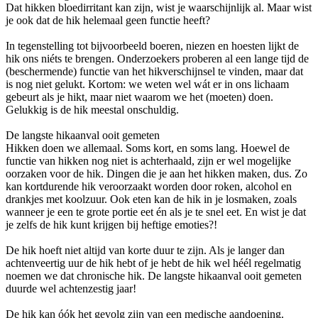
Dat hikken bloedirritant kan zijn, wist je waarschijnlijk al. Maar wist
je ook dat de hik helemaal geen functie heeft?
In tegenstelling tot bijvoorbeeld boeren, niezen en hoesten lijkt de
hik ons niéts te brengen. Onderzoekers proberen al een lange tijd de
(beschermende) functie van het hikverschijnsel te vinden, maar dat
is nog niet gelukt. Kortom: we weten wel wát er in ons lichaam
gebeurt als je hikt, maar niet waarom we het (moeten) doen.
Gelukkig is de hik meestal onschuldig.
De langste hikaanval ooit gemeten
Hikken doen we allemaal. Soms kort, en soms lang. Hoewel de
functie van hikken nog niet is achterhaald, zijn er wel mogelijke
oorzaken voor de hik. Dingen die je aan het hikken maken, dus. Zo
kan kortdurende hik veroorzaakt worden door roken, alcohol en
drankjes met koolzuur. Ook eten kan de hik in je losmaken, zoals
wanneer je een te grote portie eet én als je te snel eet. En wist je dat
je zelfs de hik kunt krijgen bij heftige emoties?!
De hik hoeft niet altijd van korte duur te zijn. Als je langer dan
achtenveertig uur de hik hebt of je hebt de hik wel héél regelmatig
noemen we dat chronische hik. De langste hikaanval ooit gemeten
duurde wel achtenzestig jaar!
De hik kan óók het gevolg zijn van een medische aandoening.