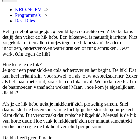
KRO-NCRV
->
Programma's
->
Best Bites
Eet jij snel of gooi je graag een blikje cola achterover? Dikke kans
dat jij dan vaker de hik hebt. Een hikaanval is natuurlijk irritant. Niet
zo gek dat er tientallen trucjes tegen de hik bestaan! Je adem
inhouden, ondersteboven water drinken of flink schrikken…wat
werkt écht tegen de hik?
Hoe krijg je de hik?
Je gooit een paar slokken cola achterover en het begint. De hik! Dat
kan heel irritant zijn, voor zowel jou als jouw gesprekspartner. Zeker
als het maar niet stopt, zoals bij een hikaanval. We hikken zelfs al in
de baarmoeder, vanaf acht weken! Maar…hoe kom je eigenlijk aan
die hik?
Als je de hik hebt, trekt je middenrif zich plotseling samen. Snel
daarna sluit de bovenkant van je luchtpijp; het strotklepje in je keel
klapt dicht. Dit veroorzaakt dat typische hikgeluid. Meestal is de hik
van korte duur. Hoe vaak je middenrif zich per minuut samentrekt
en dus hoe erg je de hik hebt verschilt per persoon.
De hik heeft geen functie