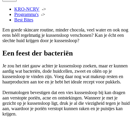
KRO-NCRV
->
Programma's
->
Best Bites
Een goede skincare routine, minder chocola, veel water en ook nog
eens héél regelmatig je kussensloop verschonen? Kan je écht een
slechte huid krijgen door je kussensloop?
Een feest der bacteriën
Je zou het niet gauw achter je kussensloop zoeken, maar er kunnen
aardig wat bacteriën, dode huidcellen, zweet en oliën op je
kussensloop te vinden zijn. Voeg daar nog wat makeup resten en
haarproducten aan toe en je hebt het ideale recept voor pukkels.
Dermatologen bevestigen dat een vies kussensloop bij kan dragen
aan verstopte poriën, acne en ontstekingen. Wanneer je met je
gezicht op je kussensloop ligt, druk je al die viezigheid tegen je huid
aan, waardoor je poriën verstopt kunnen raken en je puistjes kan
krijgen.