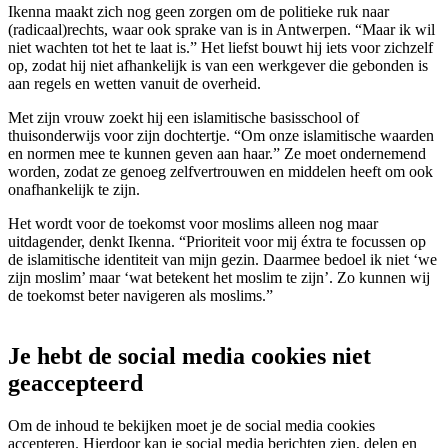
Ikenna maakt zich nog geen zorgen om de politieke ruk naar
(radicaal)rechts, waar ook sprake van is in Antwerpen. “Maar ik wil
niet wachten tot het te laat is.” Het liefst bouwt hij iets voor zichzelf
op, zodat hij niet afhankelijk is van een werkgever die gebonden is
aan regels en wetten vanuit de overheid.
Met zijn vrouw zoekt hij een islamitische basisschool of
thuisonderwijs voor zijn dochtertje. “Om onze islamitische waarden
en normen mee te kunnen geven aan haar.” Ze moet ondernemend
worden, zodat ze genoeg zelfvertrouwen en middelen heeft om ook
onafhankelijk te zijn.
Het wordt voor de toekomst voor moslims alleen nog maar
uitdagender, denkt Ikenna. “Prioriteit voor mij éxtra te focussen op
de islamitische identiteit van mijn gezin. Daarmee bedoel ik niet ‘we
zijn moslim’ maar ‘wat betekent het moslim te zijn’. Zo kunnen wij
de toekomst beter navigeren als moslims.”
Je hebt de social media cookies niet
geaccepteerd
Om de inhoud te bekijken moet je de social media cookies
accepteren. Hierdoor kan je social media berichten zien, delen en