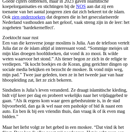
Goede cijfers ontbreken, maar in 2023 gaven islamitische
koepelorganisaties en stichtingen bij de
NOS
aan dat zij een
toename van het aantal jongeren zien dat zich bekeert tot de islam.
Ook
zien onderzoekers
dat degenen die in het geseculariseerde
Nederland vasthouden aan het geloof, vaak streng zijn in de leer: het
zogeheten ‘hardekerneffect'.
Zoektocht naar rust
Een van die kersverse jonge moslims is Julia. Aan de telefoon vertelt
Julia dat ze de islam altijd al interessant vond. “Sommige meisjes uit
mijn klas droegen hoofddoeken, dat vond ik zo mooi. Ik wilde
weten waarvoor het stond.” Als tiener begon ze zich in de religie te
verdiepen. “Ik kocht boekjes en de Koran, ging gerichter dingen op
sociale media bekijken en bezocht de moskee. Ik vond mijn weg,
mijn pad.” Twee jaar geleden,
toen ze in het tweede jaar van haar
hboopleiding zat,
liet ze zich bekeren.
Sindsdien is Julia’s leven veranderd. Ze draagt islamitische kleding,
bidt vijf keer per dag en probeert wekelijks naar het vrijdaggebed te
gaan. “Als ik ergens kom waar geen gebedsruimte is, in de stad
bijvoorbeeld, dan ga ik wel naar een pashokje of bid ik naast een
auto. En ben ik bij een vriendin thuis, dan vraag ik of ik even mag
bidden.”
Maar het liefst volgt ze het gebed in een moskee. “Dat vind ik het