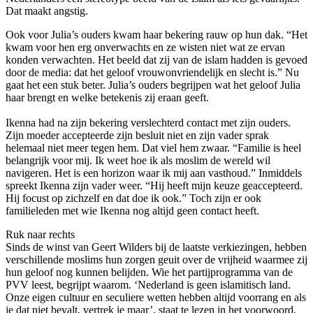
Dat maakt angstig.
Ook voor Julia’s ouders kwam haar bekering rauw op hun dak. “Het
kwam voor hen erg onverwachts en ze wisten niet wat ze ervan
konden verwachten. Het beeld dat zij van de islam hadden is gevoed
door de media: dat het geloof vrouwonvriendelijk en slecht is.” Nu
gaat het een stuk beter. Julia’s ouders begrijpen wat het geloof Julia
haar brengt en welke betekenis zij eraan geeft.
Ikenna had na zijn bekering verslechterd contact met zijn ouders.
Zijn moeder accepteerde zijn besluit niet en zijn vader sprak
helemaal niet meer tegen hem. Dat viel hem zwaar. “Familie is heel
belangrijk voor mij. Ik weet hoe ik als moslim de wereld wil
navigeren. Het is een horizon waar ik mij aan vasthoud.” Inmiddels
spreekt Ikenna zijn vader weer. “Hij heeft mijn keuze geaccepteerd.
Hij focust op zichzelf en dat doe ik ook.” Toch zijn er ook
familieleden met wie Ikenna nog altijd geen contact heeft.
Ruk naar rechts
Sinds de winst van Geert Wilders bij de laatste verkiezingen, hebben
verschillende moslims hun zorgen geuit over de vrijheid waarmee zij
hun geloof nog kunnen belijden. Wie het partijprogramma van de
PVV leest, begrijpt waarom. ‘Nederland is geen islamitisch land.
Onze eigen cultuur en seculiere wetten hebben altijd voorrang en als
je dat niet bevalt, vertrek je maar’, staat te lezen in het voorwoord.