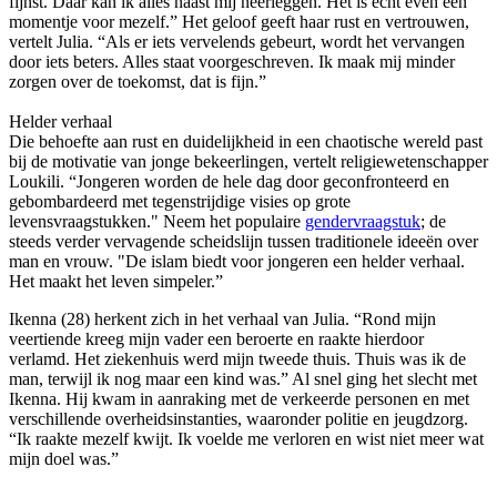
fijnst. Daar kan ik alles naast mij neerleggen. Het is echt even een
momentje voor mezelf.” Het geloof geeft haar rust en vertrouwen,
vertelt Julia. “Als er iets vervelends gebeurt, wordt het vervangen
door iets beters. Alles staat voorgeschreven. Ik maak mij minder
zorgen over de toekomst, dat is fijn.”
Helder verhaal
Die behoefte aan rust en duidelijkheid in een chaotische wereld past
bij de motivatie van jonge bekeerlingen, vertelt religiewetenschapper
Loukili. “Jongeren worden de hele dag door geconfronteerd en
gebombardeerd met tegenstrijdige visies op grote
levensvraagstukken." Neem het populaire
gendervraagstuk
; de
steeds verder vervagende scheidslijn tussen traditionele ideeën over
man en vrouw. "De islam biedt voor jongeren een helder verhaal.
Het maakt het leven simpeler.”
Ikenna (28) herkent zich in het verhaal van Julia. “Rond mijn
veertiende kreeg mijn vader een beroerte en raakte hierdoor
verlamd. Het ziekenhuis werd mijn tweede thuis. Thuis was ik de
man, terwijl ik nog maar een kind was.” Al snel ging het slecht met
Ikenna. Hij kwam in aanraking met de verkeerde personen en met
verschillende overheidsinstanties, waaronder politie en jeugdzorg.
“Ik raakte mezelf kwijt. Ik voelde me verloren en wist niet meer wat
mijn doel was.”