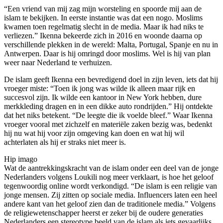
“Een vriend van mij zag mijn worsteling en spoorde mij aan de
islam te bekijken. In eerste instantie was dat een nogo. Moslims
kwamen toen regelmatig slecht in de media. Maar ik had niks te
verliezen.” Ikenna bekeerde zich in 2016 en woonde daarna op
verschillende plekken in de wereld: Malta, Portugal, Spanje en nu in
Antwerpen. Daar is hij omringd door moslims. Wel is hij van plan
weer naar Nederland te verhuizen.
De islam geeft Ikenna een bevredigend doel in zijn leven, iets dat hij
vroeger miste: “Toen ik jong was wilde ik alleen maar rijk en
succesvol zijn. Ik wilde een kantoor in New York hebben, dure
merkkleding dragen en in een dikke auto rondrijden.” Hij ontdekte
dat het niks betekent. “De leegte die ik voelde bleef.” Waar Ikenna
vroeger vooral met zichzelf en materiële zaken bezig was, bedenkt
hij nu wat hij voor zijn omgeving kan doen en wat hij wil
achterlaten als hij er straks niet meer is.
Hip imago
Wat de aantrekkingskracht van de islam onder een deel van de jonge
Nederlanders volgens Loukili nog meer verklaart, is hoe het geloof
tegenwoordig online wordt verkondigd. “De islam is een religie van
jonge mensen. Zij zitten op sociale media. Influencers laten een heel
andere kant van het geloof zien dan de traditionele media.” Volgens
de religiewetenschapper heerst er zeker bij de oudere generaties
Nederlanders een stereotype beeld van de islam als iets gevaarlijks.