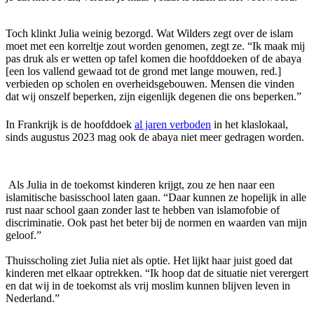
Toch klinkt Julia weinig bezorgd. Wat Wilders zegt over de islam
moet met een korreltje zout worden genomen, zegt ze. “Ik maak mij
pas druk als er wetten op tafel komen die hoofddoeken of de abaya
[een los vallend gewaad tot de grond met lange mouwen, red.]
verbieden op scholen en overheidsgebouwen. Mensen die vinden
dat wij onszelf beperken, zijn eigenlijk degenen die ons beperken.”
In Frankrijk is de hoofddoek
al jaren verboden
in het klaslokaal,
sinds augustus 2023 mag ook de abaya niet meer gedragen worden.
Als Julia in de toekomst kinderen krijgt, zou ze hen naar een
islamitische basisschool laten gaan. “Daar kunnen ze hopelijk in alle
rust naar school gaan zonder last te hebben van islamofobie of
discriminatie. Ook past het beter bij de normen en waarden van mijn
geloof.”
Thuisscholing ziet Julia niet als optie. Het lijkt haar juist goed dat
kinderen met elkaar optrekken. “Ik hoop dat de situatie niet verergert
en dat wij in de toekomst als vrij moslim kunnen blijven leven in
Nederland.”