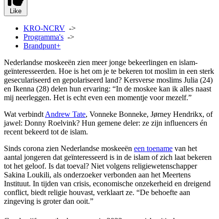
Like
KRO-NCRV
->
Programma's
->
Brandpunt+
Nederlandse moskeeën zien meer jonge bekeerlingen en islam-
geïnteresseerden. Hoe is het om je te bekeren tot moslim in een sterk
geseculariseerd en gepolariseerd land? Kersverse moslims Julia (24)
en Ikenna (28) delen hun ervaring: “In de moskee kan ik alles naast
mij neerleggen. Het is echt even een momentje voor mezelf.”
Wat verbindt
Andrew Tate
, Vonneke Bonneke, Jørney Hendrikx, of
jawel: Donny Roelvink? Hun gemene deler: ze zijn influencers én
recent bekeerd tot de islam.
Sinds corona zien Nederlandse moskeeën
een toename
van het
aantal jongeren dat geïnteresseerd is in de islam of zich laat bekeren
tot het geloof. Is dat toeval? Niet volgens religiewetenschapper
Sakina Loukili, als onderzoeker verbonden aan het Meertens
Instituut. In tijden van crisis, economische onzekerheid en dreigend
conflict, biedt religie houvast, verklaart ze. “De behoefte aan
zingeving is groter dan ooit.”