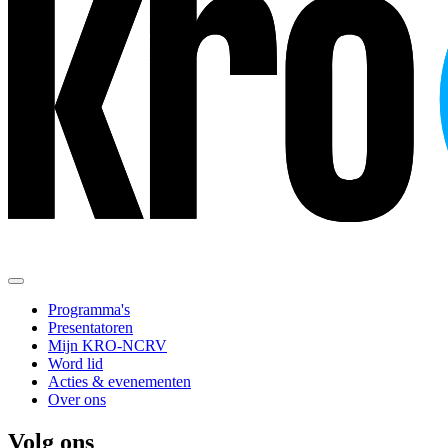
Programma's
Presentatoren
Mijn KRO-NCRV
Word lid
Acties & evenementen
Over ons
Volg ons