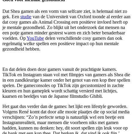
Dat Shea gamen als een vorm van selfcare ziet, is helemaal niet zo
gek. Een
studie
van de Universiteit van Oxford toonde al eerder aan
dat cosy games als Animal Crossing een positieve invloed heeft op
je mentale gezondheid. Zo blijkt uit het onderzoek dat mensen na
een potje gamen minder gestrest waren en zich beter benaderbaar
voelden. Op
YouTube
delen verschillende cosy gamers dan ook
regelmatig welke spellen een positieve impact op hun mentale
gezondheid hebben.
En dat delen doen deze gamers vanuit de prachtigste kamers.
TikTok en Instagram staan vol met filmpjes van gamers als Shea die
in een zandkleurige kamer onder het genot van een kop thee spellen
spelen. De gameconsoles op TikTok zijn gecustomized in zachte
kleuren en hun gameplek wordt schattig versierd met lichtjes,
kaarsen en beeldjes van de Japanse filmstudio Ghibli.
Het gaat dus verder dan de games: het lijkt een lifestyle geworden.
Volgens René komt dat door alle mooie plaatjes die op social media
verschijnen: “Zo’n perfecte setup is natuurlijk wel een beetje een
Instagramrealiteit, maar mensen die voorheen niks met gamen
hadden, kunnen nu denken: hey, dit soort spellen zijn leuk voor op
de bank met een kop thee. Dat herken ik, dat vind ik ook fijn.’