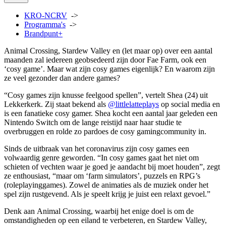
KRO-NCRV
->
Programma's
->
Brandpunt+
Animal Crossing, Stardew Valley en (let maar op) over een aantal
maanden zal iedereen geobsedeerd zijn door Fae Farm, ook een
‘cosy game’. Maar wat zijn cosy games eigenlijk? En waarom zijn
ze veel gezonder dan andere games?
“Cosy games zijn knusse feelgood spellen”, vertelt Shea (24) uit
Lekkerkerk. Zij staat bekend als
@littlelatteplays
op social media en
is een fanatieke cosy gamer. Shea kocht een aantal jaar geleden een
Nintendo Switch om de lange reistijd naar haar studie te
overbruggen en rolde zo pardoes de c
osy gaming
community in.
Sinds de uitbraak van het coronavirus zijn cosy games een
volwaardig genre geworden. “In cosy games gaat het niet om
schieten of vechten waar je goed je aandacht bij moet houden”, zegt
ze enthousiast, “maar om ‘farm simulators’, puzzels en RPG’s
(roleplayinggames). Zowel de animaties als de muziek onder het
spel zijn rustgevend. Als je speelt krijg je juist een relaxt gevoel.”
Denk aan Animal Crossing, waarbij het enige doel is om de
omstandigheden op een eiland te verbeteren, en Stardew Valley,