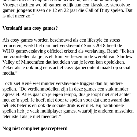
Vroeger dachten we bij gamen gelijk aan een klassieke, stereotype
gamer: jongens tussen de 12 en 22 jaar die Call of Duty spelen. Dat
is niet meer zo.”
Verslaafd aan cosy games?
Als cosy games worden beschouwd als een lifestyle én stress
reduceren, werkt het dan niet verslavend? Sinds 2018 heeft de
WHO gameverslaving officieel erkend als verslaving. René: “Ik kan
me voorstellen dat je jezelf kunt verliezen in de wereld van Stardew
Valley of Minecraften dat het delen van je leven kan opslokken.
Zeker als je ook nog eens actief cosy gamecontent maakt op social
media.”
Toch ziet René wel minder verslavende triggers dan bij andere
spellen. “De verdienmodellen zijn in deze games een stuk minder
agressief. Alles gaat op je eigen tempo, dus je loopt niet snel achter
met zo’n spel. Je hoeft niet door te spelen voor dat ene zwaard dat
nét iets beter is en ook de sociale druk is er niet. Bij traditionele
spellen heb je vaak multiplayer games, waarbij je anderen misschien
teleurstelt als je niet meedoet.”
Nog niet compleet geaccepteerd