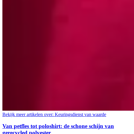
Bekijk meer artikelen over:
Keuringsdienst van waarde
Van petfles tot poloshirt: de schone schijn van
gerecycled polyester