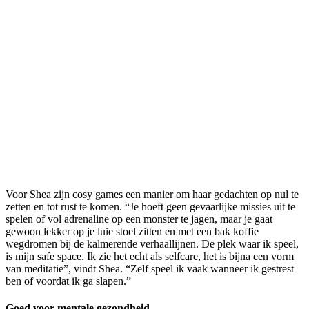
Voor Shea zijn cosy games een manier om haar gedachten op nul te
zetten en tot rust te komen. “Je hoeft geen gevaarlijke missies uit te
spelen of vol adrenaline op een monster te jagen, maar je gaat
gewoon lekker op je luie stoel zitten en met een bak koffie
wegdromen bij de kalmerende verhaallijnen. De plek waar ik speel,
is mijn safe space. Ik zie het echt als selfcare, het is bijna een vorm
van meditatie”, vindt Shea. “Zelf speel ik vaak wanneer ik gestrest
ben of voordat ik ga slapen.”
Goed voor mentale gezondheid