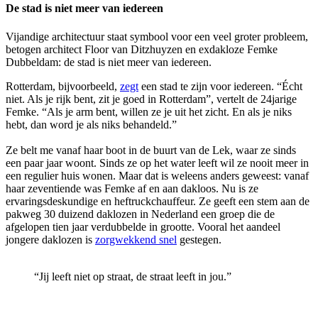
De stad is niet meer van iedereen
Vijandige architectuur staat symbool voor een veel groter probleem,
betogen architect Floor van Ditzhuyzen en exdakloze Femke
Dubbeldam: de stad is niet meer van iedereen.
Rotterdam, bijvoorbeeld,
zegt
een stad te zijn voor iedereen. “Écht
niet. Als je rijk bent, zit je goed in Rotterdam”, vertelt de 24jarige
Femke. “Als je arm bent, willen ze je uit het zicht. En als je niks
hebt, dan word je als niks behandeld.”
Ze belt me vanaf haar boot in de buurt van de Lek, waar ze sinds
een paar jaar woont. Sinds ze op het water leeft wil ze nooit meer in
een regulier huis wonen. Maar dat is weleens anders geweest: vanaf
haar zeventiende was Femke af en aan dakloos. Nu is ze
ervaringsdeskundige en heftruckchauffeur. Ze geeft een stem aan de
pakweg 30 duizend daklozen in Nederland een groep die de
afgelopen tien jaar verdubbelde in grootte. Vooral het aandeel
jongere daklozen is
zorgwekkend snel
gestegen.
“Jij leeft niet op straat, de straat leeft in jou.”