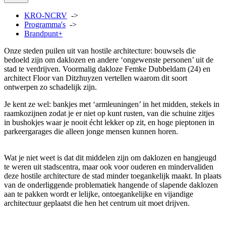
KRO-NCRV
->
Programma's
->
Brandpunt+
Onze steden puilen uit van hostile architecture: bouwsels die
bedoeld zijn om daklozen en andere ‘ongewenste personen’ uit de
stad te verdrijven. Voormalig dakloze Femke Dubbeldam (24) en
architect Floor van Ditzhuyzen vertellen waarom dit soort
ontwerpen zo schadelijk zijn.
Je kent ze wel: bankjes met ‘armleuningen’ in het midden, stekels in
raamkozijnen zodat je er niet op kunt rusten, van die schuine zitjes
in bushokjes waar je nooit écht lekker op zit, en hoge pieptonen in
parkeergarages die alleen jonge mensen kunnen horen.
Wat je niet weet is dat dit middelen zijn om daklozen en hangjeugd
te weren uit stadscentra, maar ook voor ouderen en mindervaliden
deze hostile architecture de stad minder toegankelijk maakt. In plaats
van de onderliggende problematiek hangende of slapende daklozen
aan te pakken wordt er lelijke, ontoegankelijke en vijandige
architectuur geplaatst die hen het centrum uit moet drijven.