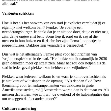
allemaal.”
Vrijbuitersplekken
Hoe is het als het ontwerp van een stad je expliciet vertelt dat jij er
eigenlijk niet welkom bent? Femke: “Je voelt je een
tweederangsburger. Je denkt dat je er niet toe doet, dat je er niet mag
zijn, dat je ongewenst bent. Soms liep ik rond en ik zag al die
mensen in hun huizen en ik dacht: het zijn allemaal poppetjes in
poppenhuisjes. Dakloos zijn verandert je perspectief.”
Dus wat is het alternatief? Femke pleit voor het inrichten van
‘vrijbuitersplekken’ in de stad. “Het liefste zou ik natuurlijk in 2030
geen daklozen meer op straat zien. Maar het zou ook helpen als de
stad in ieder geval plekken zou hebben voor vrijbuiters.”
Plekken waar iedereen welkom is, en waar je kunt overnachten als
je niet kunt of wilt slapen in de opvang. “Als dat dan Skid Row
[benaming voor tentenkampementen van daklozen in grote
Amerikaanse steden, red.] Amsterdam wordt, dan is dat maar zo. Als
mensen dat willen, wie zijn wij, de overheid of de hulpinstanties dan
om te zeggen dat het anders moet?”
Cultuurverandering