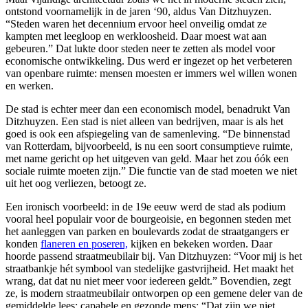
ontstond voornamelijk in de jaren ‘90, aldus Van Ditzhuyzen.
“Steden waren het decennium ervoor heel onveilig omdat ze
kampten met leegloop en werkloosheid. Daar moest wat aan
gebeuren.” Dat lukte door steden neer te zetten als model voor
economische ontwikkeling. Dus werd er ingezet op het verbeteren
van openbare ruimte: mensen moesten er immers wel willen wonen
en werken.
De stad is echter meer dan een economisch model, benadrukt Van
Ditzhuyzen. Een stad is niet alleen van bedrijven, maar is als het
goed is ook een afspiegeling van de samenleving. “De binnenstad
van Rotterdam, bijvoorbeeld, is nu een soort consumptieve ruimte,
met name gericht op het uitgeven van geld. Maar het zou óók een
sociale ruimte moeten zijn.” Die functie van de stad moeten we niet
uit het oog verliezen, betoogt ze.
Een ironisch voorbeeld: in de 19e eeuw werd de stad als podium
vooral heel populair voor de bourgeoisie, en begonnen steden met
het aanleggen van parken en boulevards zodat de straatgangers er
konden
flaneren en poseren,
kijken en bekeken worden. Daar
hoorde passend straatmeubilair bij. Van Ditzhuyzen: “Voor mij is het
straatbankje hét symbool van stedelijke gastvrijheid. Het maakt het
wrang, dat dat nu niet meer voor iedereen geldt.” Bovendien, zegt
ze, is modern straatmeubilair ontworpen op een gemene deler van de
gemiddelde lees: capabele en gezonde mens: “Dat zijn we niet