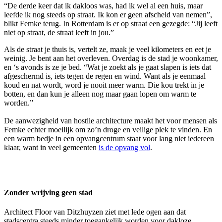
“De derde keer dat ik dakloos was, had ik wel al een huis, maar
leefde ik nog steeds op straat. Ik kon er geen afscheid van nemen”,
blikt Femke terug. In Rotterdam is er op straat een gezegde: “Jij leeft
niet op straat, de straat leeft in jou.”
Als de straat je thuis is, vertelt ze, maak je veel kilometers en eet je
weinig. Je bent aan het overleven. Overdag is de stad je woonkamer,
en ‘s avonds is ze je bed. “Wat je zoekt als je gaat slapen is iets dat
afgeschermd is, iets tegen de regen en wind. Want als je eenmaal
koud en nat wordt, word je nooit meer warm. Die kou trekt in je
botten, en dan kun je alleen nog maar gaan lopen om warm te
worden.”
De aanwezigheid van hostile architecture maakt het voor mensen als
Femke echter moeilijk om zo’n droge en veilige plek te vinden. En
een warm bedje in een opvangcentrum staat voor lang niet iedereen
klaar, want in veel gemeenten
is de opvang vol
.
Zonder wrijving geen stad
Architect Floor van Ditzhuyzen ziet met lede ogen aan dat
stadscentra steeds minder toegankelijk worden voor dakloze