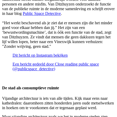
personen en andere misfits. Van Ditzhuyzen onderzoekt de functie
van de publieke ruimte in de moderne samenleving en schrijft erover
in haar blog
Public Space Detective
.
“Het werkt beschavend als je ziet dat er mensen zijn die het minder
goed voor elkaar hebben dan jij.” Het zijn van een
‘bewustwordingsmachine’, dat is óók een functie van de stad, zegt
van Ditzhuyzen. Ze vindt dat mensen die geen daklozen tegen het
lijf willen lopen, beter naar een Vinexwijk kunnen verhuizen:
"Zonder wrijving, geen stad."
Dit bericht op Instagram bekijken
Een bericht gedeeld door Close reading public space
(@publicspace_detective)
De stad als consumptieve ruimte
Vijandige architectuur is iets van alle tijden. Kijk maar eens naar
kathedralen: daaromheen zitten honderden jaren oude metselwerken
in hoeken om te voorkomen dat er tegenaan geplast werd.
Maar vijandige architectuur zoals we het in moderne steden zien,