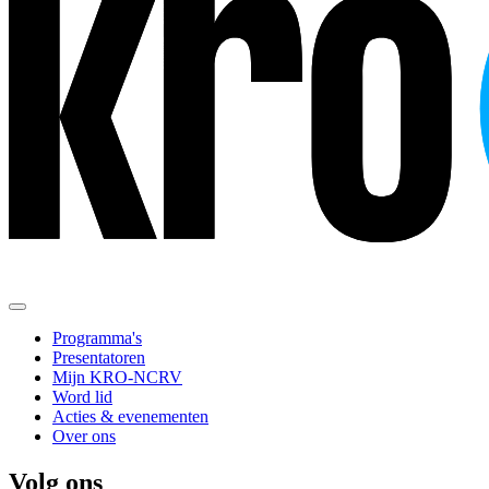
Programma's
Presentatoren
Mijn KRO-NCRV
Word lid
Acties & evenementen
Over ons
Volg ons