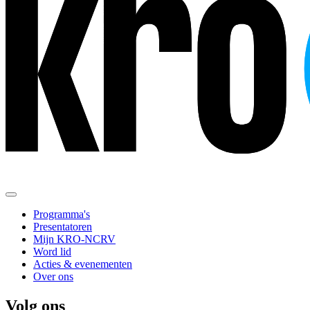
Programma's
Presentatoren
Mijn KRO-NCRV
Word lid
Acties & evenementen
Over ons
Volg ons