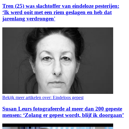
Tren (25) was slachtoffer van eindeloze pesterijen:
‘Ik werd ooit met een riem geslagen en heb dat
jarenlang verdrongen'
Bekijk meer artikelen over:
Eindeloos gepest
Susan Leurs fotografeerde al meer dan 200 gepeste
mensen: ‘Zolang er gepest wordt, blijf ik doorgaan’