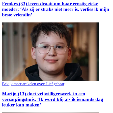
Femkes (33) leven draait om haar ernstig zieke
moeder: ‘Als zij er straks niet meer is, verlies ik mijn
beste vriendin’
Bekijk meer artikelen over:
Lief gebaar
Marijn (13) doet vrijwilligerswerk in een
verzorgingshuis: ‘Ik word blij als ik iemands dag
leuker kan maken’