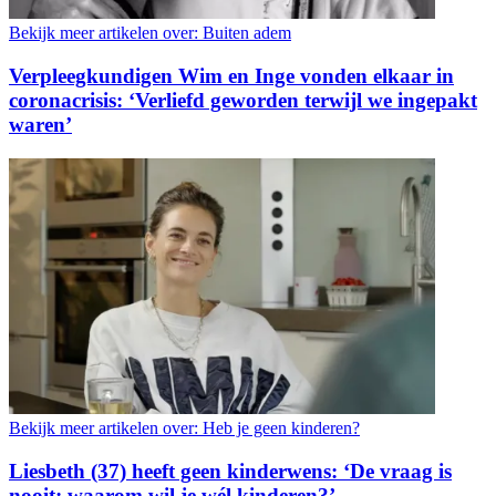
Bekijk meer artikelen over:
Buiten adem
Verpleegkundigen Wim en Inge vonden elkaar in
coronacrisis: ‘Verliefd geworden terwijl we ingepakt
waren’
Bekijk meer artikelen over:
Heb je geen kinderen?
Liesbeth (37) heeft geen kinderwens: ‘De vraag is
nooit: waarom wil je wél kinderen?’