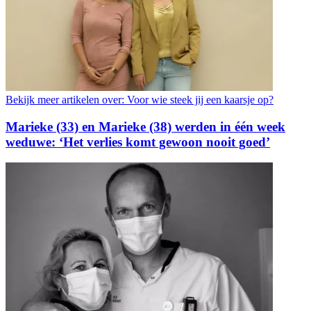
Bekijk meer artikelen over:
Voor wie steek jij een kaarsje op?
Marieke (33) en Marieke (38) werden in één week
weduwe: ‘Het verlies komt gewoon nooit goed’