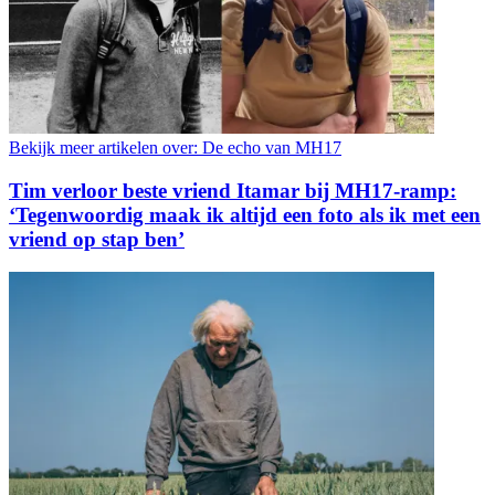
Bekijk meer artikelen over:
De echo van MH17
Tim verloor beste vriend Itamar bij MH17-ramp:
‘Tegenwoordig maak ik altijd een foto als ik met een
vriend op stap ben’