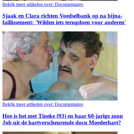
Bekijk meer artikelen over:
Documentaires
Sjaak en Clara richten Voedselbank op na bijna-
faillissement: 'Wilden iets terugdoen voor anderen'
Bekijk meer artikelen over:
Documentaires
Hoe is het met Tineke (93) en haar 60-jarige zoon
Job uit de hartverscheurende docu Moederhart?