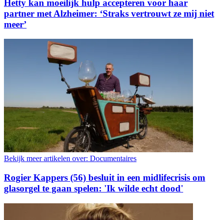
Hetty kan moeilijk hulp accepteren voor haar
partner met Alzheimer: ‘Straks vertrouwt ze mij niet
meer’
Bekijk meer artikelen over:
Documentaires
Rogier Kappers (56) besluit in een midlifecrisis om
glasorgel te gaan spelen: 'Ik wilde echt dood'