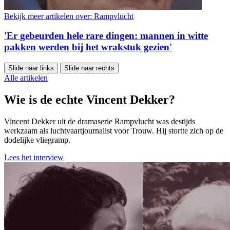
Bekijk meer artikelen over:
Rampvlucht
'Er gebeurden hele rare dingen: mannen in witte
pakken werden bij het wrakstuk gezien'
Slide naar links
Slide naar rechts
Alle artikelen
Wie is de echte Vincent Dekker?
Vincent Dekker uit de dramaserie Rampvlucht was destijds
werkzaam als luchtvaartjournalist voor Trouw. Hij stortte zich op de
dodelijke vliegramp.
Lees het interview