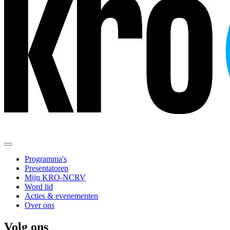
Programma's
Presentatoren
Mijn KRO-NCRV
Word lid
Acties & evenementen
Over ons
Volg ons