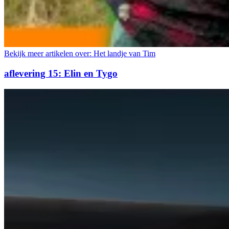
Bekijk meer artikelen over:
Het landje van Tim
aflevering 15: Elin en Tygo