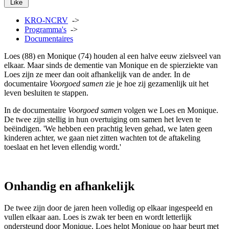
Like
KRO-NCRV
->
Programma's
->
Documentaires
Loes (88) en Monique (74) houden al een halve eeuw zielsveel van
elkaar. Maar sinds de dementie van Monique en de spierziekte van
Loes zijn ze meer dan ooit afhankelijk van de ander. In de
documentaire
Voorgoed samen
zie je hoe zij gezamenlijk uit het
leven besluiten te stappen.
In de documentaire
Voorgoed samen
volgen we Loes en Monique.
De twee zijn stellig in hun overtuiging om samen het leven te
beëindigen. 'We hebben een prachtig leven gehad, we laten geen
kinderen achter, we gaan niet zitten wachten tot de aftakeling
toeslaat en het leven ellendig wordt.'
Onhandig en afhankelijk
De twee zijn door de jaren heen volledig op elkaar ingespeeld en
vullen elkaar aan. Loes is zwak ter been en wordt letterlijk
ondersteund door Monique. Loes helpt Monique op haar beurt met