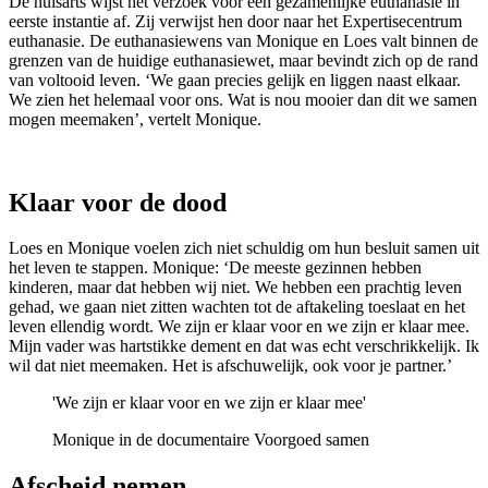
De huisarts wijst het verzoek voor een gezamenlijke euthanasie in
eerste instantie af. Zij verwijst hen door naar het Expertisecentrum
euthanasie. De euthanasiewens van Monique en Loes valt binnen de
grenzen van de huidige euthanasiewet, maar bevindt zich op de rand
van voltooid leven. ‘We gaan precies gelijk en liggen naast elkaar.
We zien het helemaal voor ons. Wat is nou mooier dan dit we samen
mogen meemaken’, vertelt Monique.
Klaar voor de dood
Loes en Monique voelen zich niet schuldig om hun besluit samen uit
het leven te stappen. Monique: ‘De meeste gezinnen hebben
kinderen, maar dat hebben wij niet. We hebben een prachtig leven
gehad, we gaan niet zitten wachten tot de aftakeling toeslaat en het
leven ellendig wordt. We zijn er klaar voor en we zijn er klaar mee.
Mijn vader was hartstikke dement en dat was echt verschrikkelijk. Ik
wil dat niet meemaken. Het is afschuwelijk, ook voor je partner.’
'We zijn er klaar voor en we zijn er klaar mee'
Monique in de documentaire Voorgoed samen
Afscheid nemen