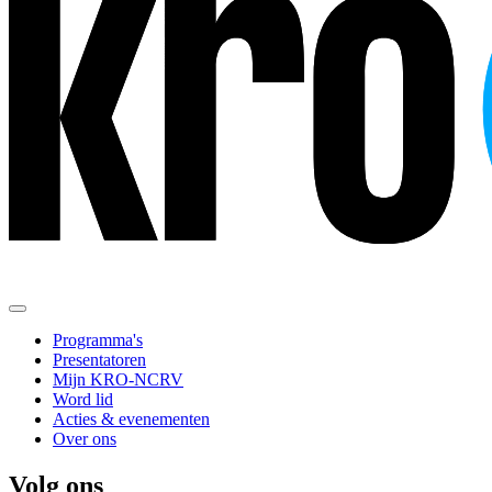
Programma's
Presentatoren
Mijn KRO-NCRV
Word lid
Acties & evenementen
Over ons
Volg ons