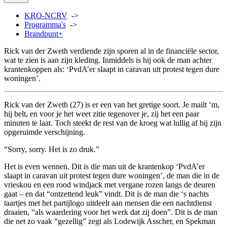
KRO-NCRV
->
Programma's
->
Brandpunt+
Rick van der Zweth verdiende zijn sporen al in de financiële sector,
wat te zien is aan zijn kleding. Inmiddels is hij ook de man achter
krantenkoppen als: ‘PvdA’er slaapt in caravan uit protest tegen dure
woningen’.
Rick van der Zweth (27) is er een van het gretige soort. Je mailt ‘m,
hij belt, en voor je het weet zitie tegenover je, zij het een paar
minuten te laat. Toch steekt de rest van de kroeg wat lullig af bij zijn
opgeruimde verschijning.
“Sorry, sorry. Het is zo druk.”
Het is even wennen. Dit is die man uit de krantenkop ‘PvdA’er
slaapt in caravan uit protest tegen dure woningen’, de man die in de
vrieskou en een rood windjack met vergane rozen langs de deuren
gaat – en dat “ontzettend leuk” vindt. Dit is de man die ‘s nachts
taartjes met het partijlogo uitdeelt aan mensen die een nachtdienst
draaien, “als waardering voor het werk dat zij doen”. Dit is de man
die net zo vaak “gezellig” zegt als Lodewijk Asscher, en Spekman