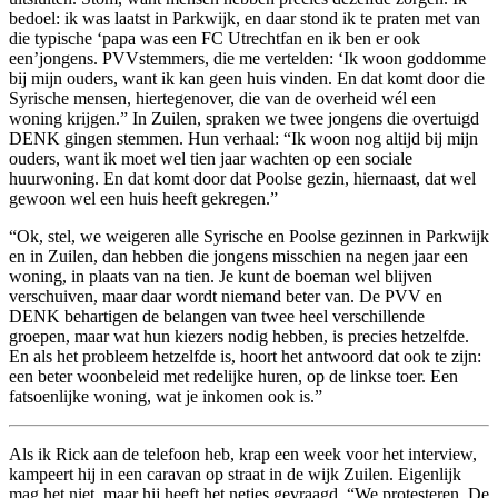
bedoel: ik was laatst in Parkwijk, en daar stond ik te praten met van
die typische ‘papa was een FC Utrechtfan en ik ben er ook
een’jongens. PVVstemmers, die me vertelden: ‘Ik woon goddomme
bij mijn ouders, want ik kan geen huis vinden. En dat komt door die
Syrische mensen, hiertegenover, die van de overheid wél een
woning krijgen.” In Zuilen, spraken we twee jongens die overtuigd
DENK gingen stemmen. Hun verhaal: “Ik woon nog altijd bij mijn
ouders, want ik moet wel tien jaar wachten op een sociale
huurwoning. En dat komt door dat Poolse gezin, hiernaast, dat wel
gewoon wel een huis heeft gekregen.”
“Ok, stel, we weigeren alle Syrische en Poolse gezinnen in Parkwijk
en in Zuilen, dan hebben die jongens misschien na negen jaar een
woning, in plaats van na tien. Je kunt de boeman wel blijven
verschuiven, maar daar wordt niemand beter van. De PVV en
DENK behartigen de belangen van twee heel verschillende
groepen, maar wat hun kiezers nodig hebben, is precies hetzelfde.
En als het probleem hetzelfde is, hoort het antwoord dat ook te zijn:
een beter woonbeleid met redelijke huren, op de linkse toer. Een
fatsoenlijke woning, wat je inkomen ook is.”
Als ik Rick aan de telefoon heb, krap een week voor het interview,
kampeert hij in een caravan op straat in de wijk Zuilen. Eigenlijk
mag het niet, maar hij heeft het netjes gevraagd. “We protesteren. De