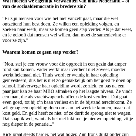
Wat moeten we eigenlijk verwachten van links Nederland – of
van de sociaaldemocratie in bredere zin?
“Er zijn mensen voor wie het niet vanzelf gaat, maar die wel
ontzettend hun best doen. Ze willen een opleiding volgen, en
zoeken naar werk, maar ze komen geen stap verder. Als je dat weet,
en je gelooft dat mensen wel willen, dan moet de samenleving er
voor ze zijn.”
Waarom komen ze geen stap verder?
“Nou, stel je een vrouw voor die opgroeit in een gezin dat amper
rond kan komen. Vader werkt maar verdient niet zoveel, moeder
werkt helemaal niet. Thuis wordt er weinig in haar opleiding
geïnvesteerd, dus het is niet zo gemakkelijk om het goed te doen op
school. Halverwege haar opleiding wordt ze ziek, en pas na een
paar jaar kan ze haar MBO afmaken op het laagste niveau. Ze vindt
een man, die als vrachtwagenchauffeur de kost verdient. Dat gaat
even goed, tot hij z’n baan verliest en in de bijstand terechtkomt. Ze
wil graag een opleiding doen om aan het werk te kunnen, maar dat
kost geld. En geld heeft ze niet, of ze durft de sprong niet te wagen.
Dat snap ik wel, want als het niet lukt met je nieuwe opleiding, zit je
nog dieper in de penarie...”
Rick praat steeds harder, net wat hoger. Zijn frons duikt onder zijn