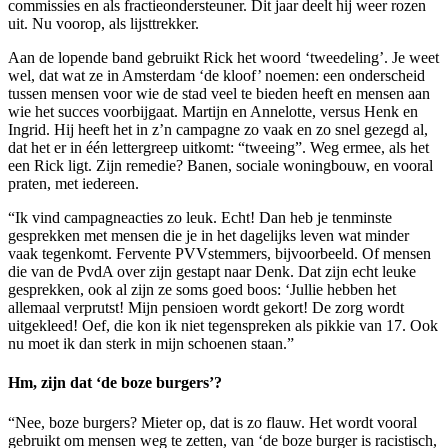
commissies en als fractieondersteuner. Dit jaar deelt hij weer rozen
uit. Nu voorop, als lijsttrekker.
Aan de lopende band gebruikt Rick het woord ‘tweedeling’. Je weet
wel, dat wat ze in Amsterdam ‘de kloof’ noemen: een onderscheid
tussen mensen voor wie de stad veel te bieden heeft en mensen aan
wie het succes voorbijgaat. Martijn en Annelotte, versus Henk en
Ingrid. Hij heeft het in z’n campagne zo vaak en zo snel gezegd al,
dat het er in één lettergreep uitkomt: “tweeing”. Weg ermee, als het
een Rick ligt. Zijn remedie? Banen, sociale woningbouw, en vooral
praten, met iedereen.
“Ik vind campagneacties zo leuk. Echt! Dan heb je tenminste
gesprekken met mensen die je in het dagelijks leven wat minder
vaak tegenkomt. Fervente PVVstemmers, bijvoorbeeld. Of mensen
die van de PvdA over zijn gestapt naar Denk. Dat zijn echt leuke
gesprekken, ook al zijn ze soms goed boos: ‘Jullie hebben het
allemaal verprutst! Mijn pensioen wordt gekort! De zorg wordt
uitgekleed! Oef, die kon ik niet tegenspreken als pikkie van 17. Ook
nu moet ik dan sterk in mijn schoenen staan.”
Hm, zijn dat ‘de boze burgers’?
“Nee, boze burgers? Mieter op, dat is zo flauw. Het wordt vooral
gebruikt om mensen weg te zetten, van ‘de boze burger is racistisch,