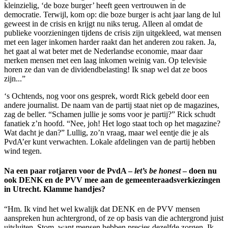
kleinzielig, ‘de boze burger’ heeft geen vertrouwen in de
democratie. Terwijl, kom op: die boze burger is acht jaar lang de lul
geweest in de crisis en krijgt nu niks terug. Alleen al omdat de
publieke voorzieningen tijdens de crisis zijn uitgekleed, wat mensen
met een lager inkomen harder raakt dan het anderen zou raken. Ja,
het gaat al wat beter met de Nederlandse economie, maar daar
merken mensen met een laag inkomen weinig van. Op televisie
horen ze dan van de dividendbelasting! Ik snap wel dat ze boos
zijn...”
‘s Ochtends, nog voor ons gesprek, wordt Rick gebeld door een
andere journalist. De naam van de partij staat niet op de magazines,
zag de beller. “Schamen jullie je soms voor je partij?” Rick schudt
fanatiek z’n hoofd. “Nee, joh! Het logo staat toch op het magazine?
Wat dacht je dan?” Lullig, zo’n vraag, maar wel eentje die je als
PvdA’er kunt verwachten. Lokale afdelingen van de partij hebben
wind tegen.
Na een paar rotjaren voor de PvdA –
let’s be honest
– doen nu
ook DENK en de PVV mee aan de gemeenteraadsverkiezingen
in Utrecht. Klamme handjes?
“Hm. Ik vind het wel kwalijk dat DENK en de PVV mensen
aanspreken hun achtergrond, of ze op basis van die achtergrond juist
uitsluiten. Stom, want mensen hebben precies dezelfde zorgen. Ik