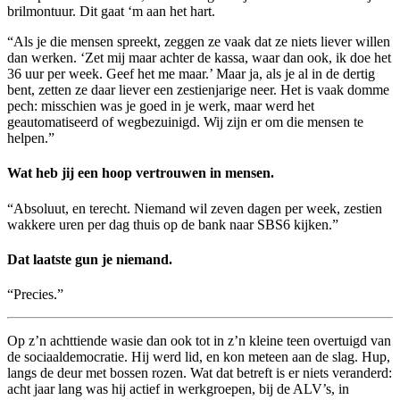
brilmontuur. Dit gaat ‘m aan het hart.
“Als je die mensen spreekt, zeggen ze vaak dat ze niets liever willen
dan werken. ‘Zet mij maar achter de kassa, waar dan ook, ik doe het
36 uur per week. Geef het me maar.’ Maar ja, als je al in de dertig
bent, zetten ze daar liever een zestienjarige neer. Het is vaak domme
pech: misschien was je goed in je werk, maar werd het
geautomatiseerd of wegbezuinigd. Wij zijn er om die mensen te
helpen.”
Wat heb jij een hoop vertrouwen in mensen.
“Absoluut, en terecht. Niemand wil zeven dagen per week, zestien
wakkere uren per dag thuis op de bank naar SBS6 kijken.”
Dat laatste gun je niemand.
“Precies.”
Op z’n achttiende wasie dan ook tot in z’n kleine teen overtuigd van
de sociaaldemocratie. Hij werd lid, en kon meteen aan de slag. Hup,
langs de deur met bossen rozen. Wat dat betreft is er niets veranderd:
acht jaar lang was hij actief in werkgroepen, bij de ALV’s, in