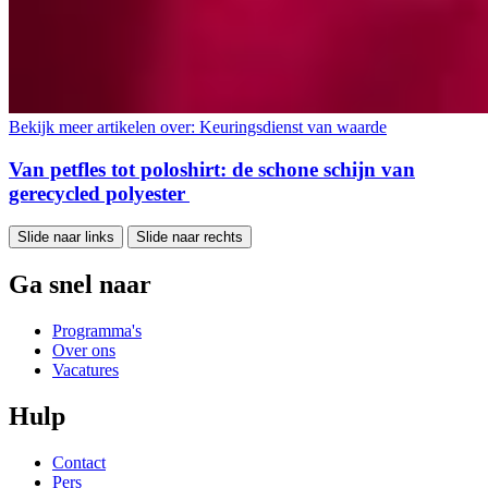
Bekijk meer artikelen over:
Keuringsdienst van waarde
Van petfles tot poloshirt: de schone schijn van
gerecycled polyester
Slide naar links
Slide naar rechts
Ga snel naar
Programma's
Over ons
Vacatures
Hulp
Contact
Pers