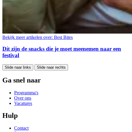
Bekijk meer artikelen over:
Best Bites
Dít zijn de snacks die je moet meenemen naar een
festival
Slide naar links
Slide naar rechts
Ga snel naar
Programma's
Over ons
Vacatures
Hulp
Contact