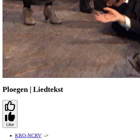
Ploegen | Liedtekst
Like
KRO-NCRV
->