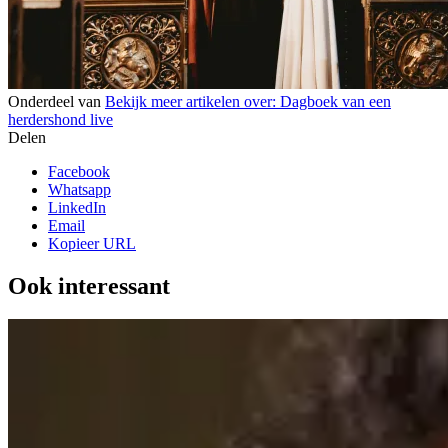
Onderdeel van
Bekijk meer artikelen over:
Dagboek van een
herdershond live
Delen
Facebook
Whatsapp
LinkedIn
Email
Kopieer URL
Ook interessant