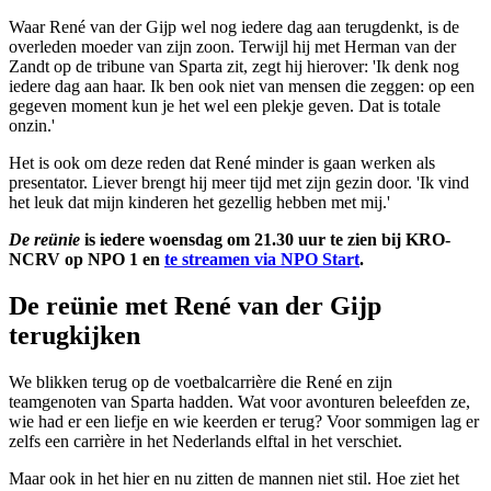
Waar René van der Gijp wel nog iedere dag aan terugdenkt, is de
overleden moeder van zijn zoon. Terwijl hij met Herman van der
Zandt op de tribune van Sparta zit, zegt hij hierover: 'Ik denk nog
iedere dag aan haar. Ik ben ook niet van mensen die zeggen: op een
gegeven moment kun je het wel een plekje geven. Dat is totale
onzin.'
Het is ook om deze reden dat René minder is gaan werken als
presentator. Liever brengt hij meer tijd met zijn gezin door. 'Ik vind
het leuk dat mijn kinderen het gezellig hebben met mij.'
De reünie
is iedere woensdag om 21.30 uur te zien bij KRO-
NCRV op NPO 1 en
te streamen via NPO Start
.
De reünie met René van der Gijp
terugkijken
We blikken terug op de voetbalcarrière die René en zijn
teamgenoten van Sparta hadden. Wat voor avonturen beleefden ze,
wie had er een liefje en wie keerden er terug? Voor sommigen lag er
zelfs een carrière in het Nederlands elftal in het verschiet.
Maar ook in het hier en nu zitten de mannen niet stil. Hoe ziet het