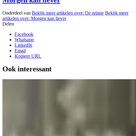
Morgen kan liever
Onderdeel van
Bekijk meer artikelen over:
De reünie
Bekijk meer
artikelen over:
Morgen kan liever
Delen
Facebook
Whatsapp
LinkedIn
Email
Kopieer URL
Ook interessant