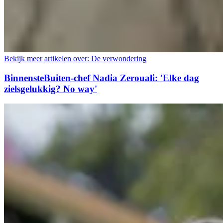
Bekijk meer artikelen over:
De verwondering
BinnensteBuiten-chef Nadia Zerouali: 'Elke dag
zielsgelukkig? No way'