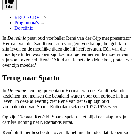
Like
KRO-NCRV
->
Programma's
->
De reünie
In
De reünie
praat oud-voetballer René van der Gijp met presentator
Herman van der Zandt over zijn vroegere voetbaltijd, het geluk in
zijn leven en de moeilijke tijden die hij heeft ervaren. Eén van die
moeilijke tijden was toen zijn toenmalige partner en de moeder van
zijn zoon overleed. René: ‘Altijd als ik met die kleine ben, praten we
over zijn moeder.'
Terug naar Sparta
In
De reünie
herenigt presentator Herman van der Zandt bekende
gezichten met mensen die bepalend waren voor een periode in hun
leven. In deze aflevering ziet René van der Gijp zijn oud-
voetbalmaten van Sparta Rotterdam seizoen 1977-1978 weer.
Op zijn 17e gaat René bij Sparta spelen. Het blijkt een stap in zijn
carrière richting het Nederlands elftal.
René blijft hier bescheiden over: 'Ik heb niet het idee dat ik toen zo