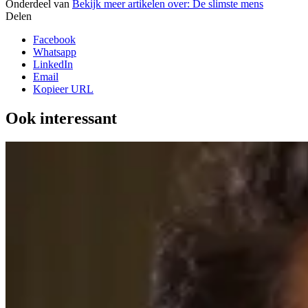
Onderdeel van
Bekijk meer artikelen over:
De slimste mens
Delen
Facebook
Whatsapp
LinkedIn
Email
Kopieer URL
Ook interessant