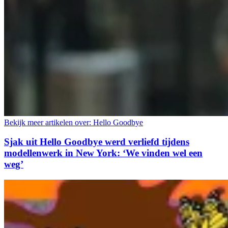
Bekijk meer artikelen over:
Hello Goodbye
Sjak uit Hello Goodbye werd verliefd tijdens
modellenwerk in New York: ‘We vinden wel een
weg’