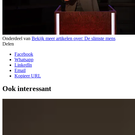
Onderdeel van
Bekijk meer artikelen over:
De slimste mens
Delen
Facebook
Whatsapp
LinkedIn
Email
Kopieer URL
Ook interessant