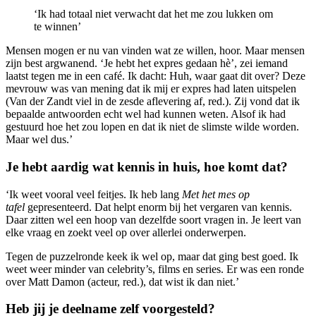
‘Ik had totaal niet verwacht dat het me zou lukken om
te winnen’
Mensen mogen er nu van vinden wat ze willen, hoor. Maar mensen
zijn best argwanend. ‘Je hebt het expres gedaan hè’, zei iemand
laatst tegen me in een café. Ik dacht: Huh, waar gaat dit over? Deze
mevrouw was van mening dat ik mij er expres had laten uitspelen
(Van der Zandt viel in de zesde aflevering af, red.). Zij vond dat ik
bepaalde antwoorden echt wel had kunnen weten. Alsof ik had
gestuurd hoe het zou lopen en dat ik niet de slimste wilde worden.
Maar wel dus.’
Je hebt aardig wat kennis in huis, hoe komt dat?
‘Ik weet vooral veel feitjes. Ik heb lang
Met het mes op
tafel
gepresenteerd. Dat helpt enorm bij het vergaren van kennis.
Daar zitten wel een hoop van dezelfde soort vragen in. Je leert van
elke vraag en zoekt veel op over allerlei onderwerpen.
Tegen de puzzelronde keek ik wel op, maar dat ging best goed. Ik
weet weer minder van celebrity’s, films en series. Er was een ronde
over Matt Damon (acteur, red.), dat wist ik dan niet.’
Heb jij je deelname zelf voorgesteld?