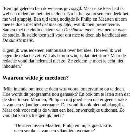
‘Een tijd geleden ben ik weleens gevraagd. Maar elke keer had ik
wel een reden om het niet te doen. Nu ik het ga presenteren leek het
me wel grappig. Een tijd terug nodigde ik Philip en Maarten uit om
mee te doen met
Met het mes op tafel,
wat ik toen presenteerde.
Samen met de eindredacteur van
De slimste mens
kwamen ze naar
de studio. Ik stelde toen zelf voor om mee te doen als kandidaat aan
De slimste mens
.
Eigenlijk was iedereen enthousiast over het idee. Hoewel ik wel
tegen de redactie zei: Wat als ik nou win, is dat niet stom? Maar de
redactie vond dat helemaal niet zo. Ze zeiden: je moet je echt niet
inhouden.’
Waarom wilde je meedoen?
‘Mijn intentie om mee te doen was vooral om ervaring op te doen.
Hoe wordt dit programma nou gemaakt? En ook om te laten zien dat
de sfeer tussen Maarten, Philip en mij goed is en dat er geen sprake
is van een vijandige overname. Dat vond ik ook niet onbelangrijk.
Maar ook voor mij is de winst een heel onwerkelijke uitkomst. Zo
van: dat kan toch eigenlijk niet?!’
‘De sfeer tussen Maarten, Philip en mij is goed. Er is
geen sprake is van een vijandige overname’