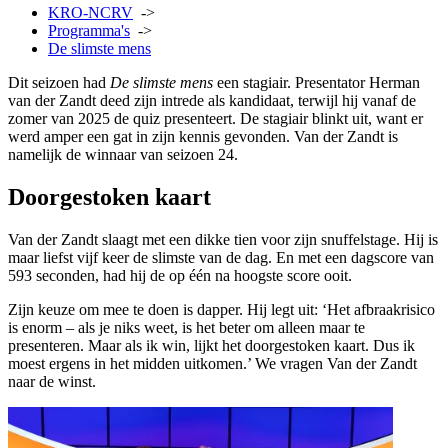
KRO-NCRV
->
Programma's
->
De slimste mens
Dit seizoen had
De slimste mens
een stagiair. Presentator Herman
van der Zandt deed zijn intrede als kandidaat, terwijl hij vanaf de
zomer van 2025 de quiz presenteert. De stagiair blinkt uit, want er
werd amper een gat in zijn kennis gevonden. Van der Zandt is
namelijk de winnaar van seizoen 24.
Doorgestoken kaart
Van der Zandt slaagt met een dikke tien voor zijn snuffelstage. Hij is
maar liefst vijf keer de slimste van de dag. En met een dagscore van
593 seconden, had hij de op één na hoogste score ooit.
Zijn keuze om mee te doen is dapper. Hij legt uit: ‘Het afbraakrisico
is enorm – als je niks weet, is het beter om alleen maar te
presenteren. Maar als ik win, lijkt het doorgestoken kaart. Dus ik
moest ergens in het midden uitkomen.’ We vragen Van der Zandt
naar de winst.