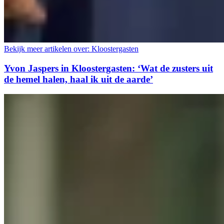
Bekijk meer artikelen over:
Kloostergasten
Yvon Jaspers in Kloostergasten: ‘Wat de zusters uit
de hemel halen, haal ik uit de aarde’