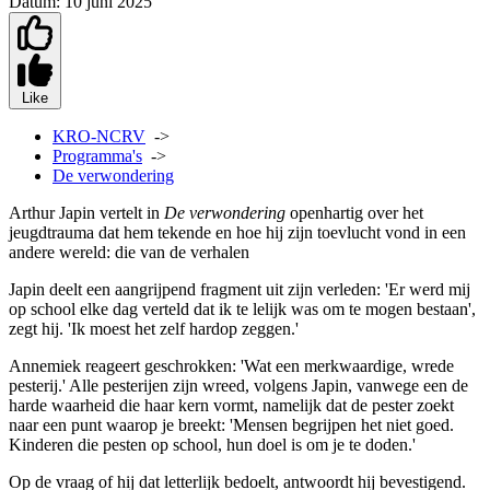
Datum:
10 juni 2025
Like
KRO-NCRV
->
Programma's
->
De verwondering
Arthur Japin vertelt in
De verwondering
openhartig over het
jeugdtrauma dat hem tekende en hoe hij zijn toevlucht vond in een
andere wereld: die van de verhalen
Japin deelt een aangrijpend fragment uit zijn verleden: 'Er werd mij
op school elke dag verteld dat ik te lelijk was om te mogen bestaan',
zegt hij. 'Ik moest het zelf hardop zeggen.'
Annemiek reageert geschrokken: 'Wat een merkwaardige, wrede
pesterij.' Alle pesterijen zijn wreed, volgens Japin, vanwege een de
harde waarheid die haar kern vormt, namelijk dat de pester zoekt
naar een punt waarop je breekt: 'Mensen begrijpen het niet goed.
Kinderen die pesten op school, hun doel is om je te doden.'
Op de vraag of hij dat letterlijk bedoelt, antwoordt hij bevestigend.