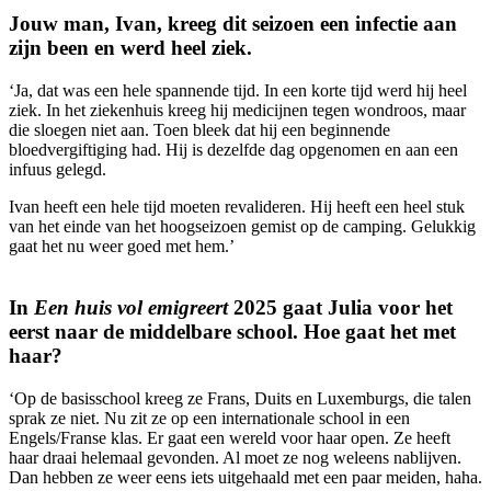
Jouw man, Ivan, kreeg dit seizoen een infectie aan
zijn been en werd heel ziek.
‘Ja, dat was een hele spannende tijd. In een korte tijd werd hij heel
ziek. In het ziekenhuis kreeg hij medicijnen tegen wondroos, maar
die sloegen niet aan. Toen bleek dat hij een beginnende
bloedvergiftiging had. Hij is dezelfde dag opgenomen en aan een
infuus gelegd.
Ivan heeft een hele tijd moeten revalideren. Hij heeft een heel stuk
van het einde van het hoogseizoen gemist op de camping. Gelukkig
gaat het nu weer goed met hem.’
In
Een huis vol emigreert
2025 gaat Julia voor het
eerst naar de middelbare school. Hoe gaat het met
haar?
‘Op de basisschool kreeg ze Frans, Duits en Luxemburgs, die talen
sprak ze niet. Nu zit ze op een internationale school in een
Engels/Franse klas. Er gaat een wereld voor haar open. Ze heeft
haar draai helemaal gevonden. Al moet ze nog weleens nablijven.
Dan hebben ze weer eens iets uitgehaald met een paar meiden, haha.