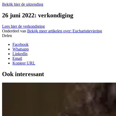
Bekijk hier de uitzending
26 juni 2022: verkondiging
Lees hier de verkondiging
Onderdeel van
Bekijk meer artikelen over:
Eucharistieviering
Delen
Facebook
Whatsapp
LinkedIn
Email
Kopieer URL
Ook interessant