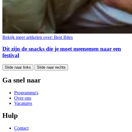
Bekijk meer artikelen over:
Best Bites
Dít zijn de snacks die je moet meenemen naar een
festival
Slide naar links
Slide naar rechts
Ga snel naar
Programma's
Over ons
Vacatures
Hulp
Contact