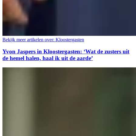
Bekijk meer artikelen over:
Kloostergasten
Yvon Jaspers in Kloostergasten: ‘Wat de zusters uit
de hemel halen, haal ik uit de aarde’