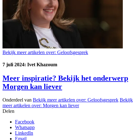
Bekijk meer artikelen over:
Geloofsgesprek
7 juli 2024: Ivet Khazoum
Meer inspiratie? Bekijk het onderwerp
Morgen kan liever
Onderdeel van
Bekijk meer artikelen over:
Geloofsgesprek
Bekijk
meer artikelen over:
Morgen kan liever
Delen
Facebook
Whatsapp
LinkedIn
Email