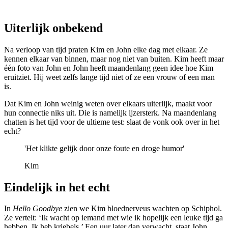
Uiterlijk onbekend
Na verloop van tijd praten Kim en John elke dag met elkaar. Ze
kennen elkaar van binnen, maar nog niet van buiten. Kim heeft maar
één foto van John en John heeft maandenlang geen idee hoe Kim
eruitziet. Hij weet zelfs lange tijd niet of ze een vrouw of een man
is.
Dat Kim en John weinig weten over elkaars uiterlijk, maakt voor
hun connectie niks uit. Die is namelijk ijzersterk. Na maandenlang
chatten is het tijd voor de ultieme test: slaat de vonk ook over in het
echt?
'Het klikte gelijk door onze foute en droge humor'
Kim
Eindelijk in het echt
In
Hello Goodbye
zien we Kim bloednerveus wachten op Schiphol.
Ze vertelt: ‘Ik wacht op iemand met wie ik hopelijk een leuke tijd ga
hebben. Ik heb kriebels.’ Een uur later dan verwacht, staat John