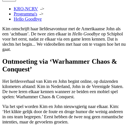
KRO-NCRV
->
Programma's
->
Hello Goodbye
Kim omschrijft haar liefdesavontuur met de Amerikaanse John als
een ‘achtbaan’. De twee zien elkaar in
Hello Goodbye
op Schiphol
voor het eerst, nadat ze elkaar via een game leren kennen. Dat is
slechts het begin... We videobellen met haar om te vragen hoe het nu
gaat.
Ontmoeting via ‘Warhammer Chaos &
Conquest’
Het liefdesverhaal van Kim en John begint online, op duizenden
kilometers afstand: Kim in Nederland, John in de Verenigde Staten.
De twee leren elkaar kennen wanneer ze beiden een mobiel spel
spelen: Warhammer Chaos & Conquest.
Via het spel worden Kim en John nieuwsgierig naar elkaar. Kim:
‘Het klikte gelijk door de foute en droge humor die weinig anderen
in ons team begrepen.’ Eerst hebben de twee nog geen romantische
intenties, maar de gevoelens groeien.