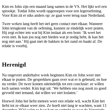
Kim en John zijn een maand lang samen in de VS. Het lijkt wel een
sprookje. Totdat John wordt opgeroepen voor een legeroefening.
Voor Kim zit er niks anders op: ze gaat weer terug naar Nederland.
Twee weken lang heeft het stel geen contact met elkaar. Wanneer
John terugkomt van de oefening, kunnen ze eindelijk weer praten.
Hij zegt echter iets wat bij Kim inslaat als een bom: ‘Ik weet het
even niet. Ik kan jou nog niet bieden wat je nodig hebt, ik kan het
nog niet aan.’ Hij gaat met de hakken in het zand en haakt af. De
relatie is voorbij.
Herenigd
Na ongeveer anderhalve week beginnen Kim en John weer met
elkaar te praten. De gesprekken gaan over wat er is gebeurd, en hoe
nu verder. De twee komen uiteindelijk tot een conclusie: ze willen
toch samen verder. Kim legt uit: ‘We hebben ons nog nooit zo goed
gevoeld met iemand, dat willen we niet loslaten.’
Hoewel John het liefst meteen weer een relatie wil, wacht Kim het
liefst tot ze elkaar weer zien. Ze hoeft niet lang te wachten, want 13
december 2024 volgt ze haar hart en vertrekt ze naar de Verenigde